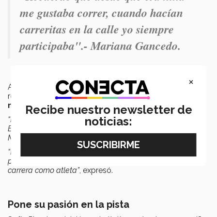
me gustaba correr, cuando hacían
carreritas en la calle yo siempre
participaba".- Mariana Gancedo.
×
Actualmente, es seleccionada nacional en el equipo de
relevos mixto con una marca personal de
54:23
minutos en 400 metros planos
.
Recibe nuestro newsletter de
noticias:
“Es un sueño cumplido el poder ir a este Mundial de
Bahamas, sobre todo porque vamos representando a
México.
“Me siento
emocionada y agradecida
con todas las
personas que me han apoyado desde el inicio de mi
carrera como atleta”
, expresó.
Pone su pasión en la pista