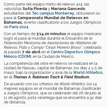
Como parte del equipo mixto de relevos 4x4, las
velocistas
Sofía Pineda
y
Mariana Gancedo
,
estudiantes del
Tec campus Monterrey,
obtuvieron su
pase al
Campeonato Mundial de Relevos en
Bahamas,
evento clasificatorio a los Juegos Olímpicos
de
París 2024
.
Con un tiempo de
3:14.20 minutos
el equipo mexicano
logró el pase al mundial durante el
Encuentro de la
Federación Mexicana de Asociaciones de Atletismo de
Relevos, Pista y Campo “César Moreno Bravo”
, celebrado
el pasado
7 de abril
en el
Centro Deportivo Olímpico
México (CDOM)
, en la Ciudad de México.
La competencia del orbe en relevos se realizará en la
ciudad de Nassau, capital de Bahamas, los días 4 y 5 de
mayo, bajo la organización y aval de la
World Athletics
,
en el
Thomas A. Robinson Track & Field Stadium.
De acuerdo con los criterios de
World Athletics
, los 14
mejores equipos en el mundial de Bahamas clasificarán
a Juegos Olímpicos, que se celebrarán del 26 de julio al
11 de agosto, justa veraniega que se encuentra a 91 días
de distancia.