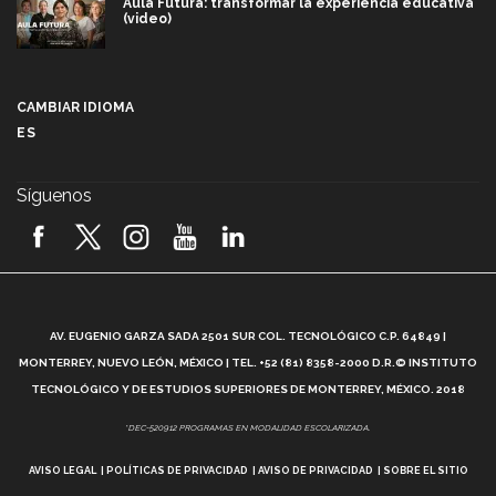
Aula Futura: transformar la experiencia educativa
(video)
Más que un festival cultural: así es la magia de
VIBRART 2026 (video)
CAMBIAR IDIOMA
ES
Javier Guzmán: investigación con impacto social
(video)
Síguenos
¡México, en el top del mundial de robótica FIRST
2026! (video)
Vida Tec: Pasión, disciplina y básquetbol, con Gael
Adame (video)
A
AV. EUGENIO GARZA SADA 2501 SUR COL. TECNOLÓGICO C.P. 64849 |
L
¿Cómo es el Modelo Educativo Tec? (video)
MONTERREY, NUEVO LEÓN, MÉXICO | TEL. +52 (81) 8358-2000 D.R.© INSTITUTO
TECNOLÓGICO Y DE ESTUDIOS SUPERIORES DE MONTERREY, MÉXICO. 2018
Vida Tec: Feminismo e Inteligencia Artificial, Paola
*DEC-520912 PROGRAMAS EN MODALIDAD ESCOLARIZADA.
Ricaurte (video)
AVISO LEGAL
POLÍTICAS DE PRIVACIDAD
AVISO DE PRIVACIDAD
SOBRE EL SITIO