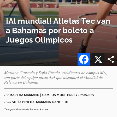
¡Al mundial! Atletas Tec van
a Bahamas por boleto a
Juegos Olímpicos
Facebook
X
Mariana Gancedo y Sofía Pineda, estudiantes de campus Mty,
son parte del equipo mixto 4x4 que disputará el Mundial de
Relevos en Bahamas
Por
- 26/04/2024
MARTHA MARIANO | CAMPUS MONTERREY
Fotos
SOFÍA PINEDA, MARIANA GANCEDO
Tiempo estimado de lectura:4 mins