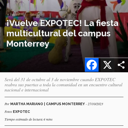
¡Vuelve EXPOTEC! La fiesta
multicultural del campus
Monterrey
Facebook
X
Será del 31 de octubre al 3 de noviembre cuando EXPOTEC
reabra sus puertas a toda la comunidad en un encuentro cultural
nacional e internacional
Por
- 27/10/2023
MARTHA MARIANO | CAMPUS MONTERREY
Fotos
EXPOTEC
Tiempo estimado de lectura:4 mins