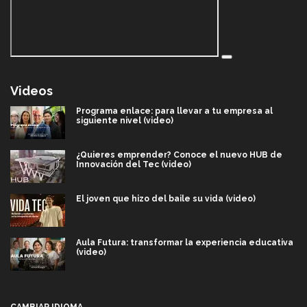
Videos
Programa enlace: para llevar a tu empresa al
siguiente nivel (video)
¿Quieres emprender? Conoce el nuevo HUB de
Innovación del Tec (video)
El joven que hizo del baile su vida (video)
Aula Futura: transformar la experiencia educativa
(video)
Más que un festival cultural: así es la magia de
VIBRART 2026 (video)
CAMBIAR IDIOMA