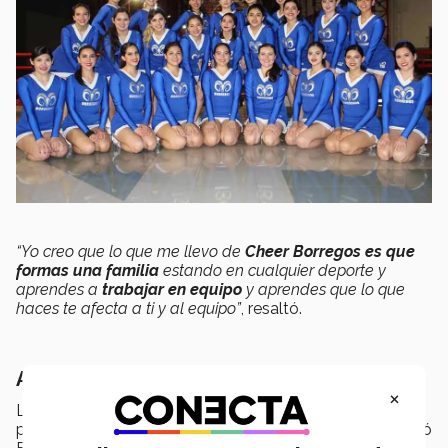
“Yo creo que lo que me llevo de
Cheer Borregos es que
formas una familia
estando en cualquier deporte y
aprendes a
trabajar en equipo
y aprendes que lo que
haces te afecta a ti y al equipo”
, resaltó.
Aprendizaje sin fronteras
×
La persona que entró al Tec no es la misma que sale
porque siento que mi madurez cambió bastante, aceptó