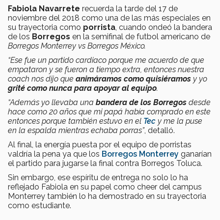
Fabiola Navarrete
recuerda la tarde del 17 de
noviembre del 2018 como una de las más especiales en
su trayectoria como
porrista
, cuando ondeó la bandera
de los
Borregos
en la semifinal de futbol americano de
Borregos Monterrey vs Borregos México.
“Ese fue un partido cardiaco porque me acuerdo de que
empataron y se fueron a tiempo extra, entonces nuestra
coach nos dijo que
animáramos como quisiéramos
y yo
grité como nunca para apoyar al equipo
.
“Además yo llevaba una
bandera de los Borregos
desde
hace como 20 años que mi papá había comprado en este
entonces porque también estuvo en el
Tec
y me la puse
en la espalda mientras echaba porras”
, detalló.
Al final, la energía puesta por el equipo de porristas
valdría la pena ya que los
Borregos Monterrey
ganarían
el partido para jugarse la final contra Borregos Toluca.
Sin embargo, ese espíritu de entrega no solo lo ha
reflejado Fabiola en su papel como cheer del campus
Monterrey también lo ha demostrado en su trayectoria
como estudiante.