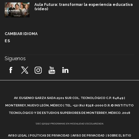
Aula Futura: transformar la experiencia educativa
(video)
Más que un festival cultural: así es la magia de
VIBRART 2026 (video)
CAMBIAR IDIOMA
ES
Javier Guzmán: investigación con impacto social
(video)
Síguenos
¡México, en el top del mundial de robótica FIRST
2026! (video)
Vida Tec: Pasión, disciplina y básquetbol, con Gael
Adame (video)
A
AV. EUGENIO GARZA SADA 2501 SUR COL. TECNOLÓGICO C.P. 64849 |
L
¿Cómo es el Modelo Educativo Tec? (video)
MONTERREY, NUEVO LEÓN, MÉXICO | TEL. +52 (81) 8358-2000 D.R.© INSTITUTO
TECNOLÓGICO Y DE ESTUDIOS SUPERIORES DE MONTERREY, MÉXICO. 2018
Vida Tec: Feminismo e Inteligencia Artificial, Paola
*DEC-520912 PROGRAMAS EN MODALIDAD ESCOLARIZADA.
Ricaurte (video)
AVISO LEGAL
POLÍTICAS DE PRIVACIDAD
AVISO DE PRIVACIDAD
SOBRE EL SITIO