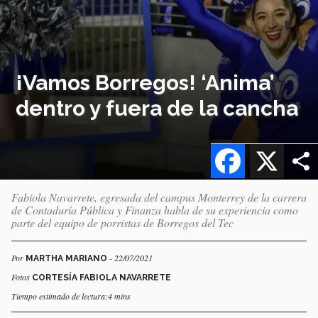
¡Vamos Borregos! ‘Anima’
dentro y fuera de la cancha
Facebook
X
Fabiola Navarrete, egresada del campus Monterrey de la carrera
de Contaduría Pública y Finanza habla de su experiencia como
parte del equipo de porristas de Borregos del Tec
Por
- 22/07/2021
MARTHA MARIANO
Fotos
CORTESÍA FABIOLA NAVARRETE
Tiempo estimado de lectura:4 mins