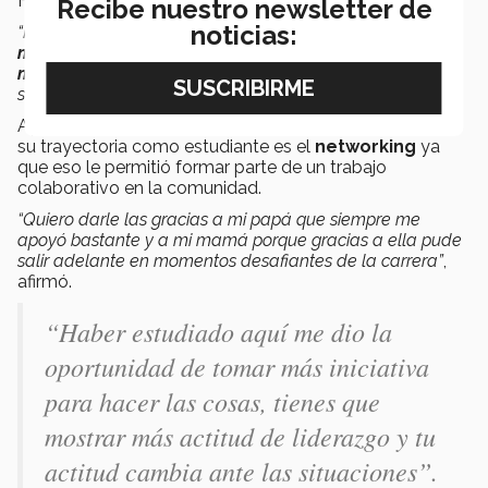
Fabiola.
Recibe nuestro newsletter de
noticias:
“Haber estudiado aquí me dio la oportunidad de
tomar
más iniciativa para hacer las cosas
, tienes que mostrar
más actitud de liderazgo
y tu actitud cambia ante las
situaciones”
, comentó.
Agregó que otro elemento importante que se lleva de
su trayectoria como estudiante es el
networking
ya
que eso le permitió formar parte de un trabajo
colaborativo en la comunidad.
“Quiero darle las gracias a mi papá que siempre me
apoyó bastante y a mi mamá porque gracias a ella pude
salir adelante en momentos desafiantes de la carrera”
,
afirmó.
“Haber estudiado aquí me dio la
oportunidad de tomar más iniciativa
para hacer las cosas, tienes que
mostrar más actitud de liderazgo y tu
actitud cambia ante las situaciones”.