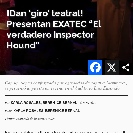
¡Dan ‘giro’ teatral!
Presentan EXATEC “El
verdadero Inspector
Hound”
Facebook
X
Con un elenco conformado por egresados de campus Monterrey,
se presentó la puesta en escena en el Auditorio Luis Elizondo
Por
- 04/04/2022
KARLA ROSALES, BERENICE BERNAL
Fotos
KARLA ROSALES, BERENICE BERNAL
Tiempo estimado de lectura:3 mins
En un ambiente lleno de misterio se presentó la obra “
El