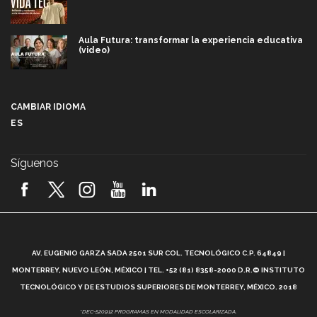
Aula Futura: transformar la experiencia educativa
(video)
Más que un festival cultural: así es la magia de
VIBRART 2026 (video)
CAMBIAR IDIOMA
ES
Javier Guzmán: investigación con impacto social
(video)
Síguenos
¡México, en el top del mundial de robótica FIRST
2026! (video)
Vida Tec: Pasión, disciplina y básquetbol, con Gael
Adame (video)
A
AV. EUGENIO GARZA SADA 2501 SUR COL. TECNOLÓGICO C.P. 64849 |
L
¿Cómo es el Modelo Educativo Tec? (video)
MONTERREY, NUEVO LEÓN, MÉXICO | TEL. +52 (81) 8358-2000 D.R.© INSTITUTO
TECNOLÓGICO Y DE ESTUDIOS SUPERIORES DE MONTERREY, MÉXICO. 2018
Vida Tec: Feminismo e Inteligencia Artificial, Paola
*DEC-520912 PROGRAMAS EN MODALIDAD ESCOLARIZADA.