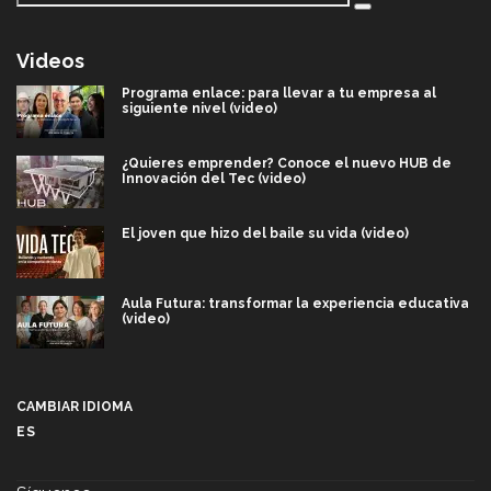
Videos
Programa enlace: para llevar a tu empresa al
siguiente nivel (video)
¿Quieres emprender? Conoce el nuevo HUB de
Innovación del Tec (video)
El joven que hizo del baile su vida (video)
Aula Futura: transformar la experiencia educativa
(video)
Más que un festival cultural: así es la magia de
VIBRART 2026 (video)
CAMBIAR IDIOMA
ES
Javier Guzmán: investigación con impacto social
(video)