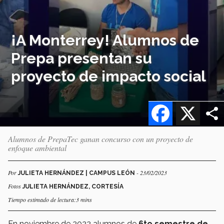
¡A Monterrey! Alumnos de
Prepa presentan su
proyecto de impacto social
Facebook
X
Alumnos de PrepaTec ganan concurso con un proyecto de
enfoque ambiental
Por
- 23/02/2023
JULIETA HERNÁNDEZ | CAMPUS LEÓN
Fotos
JULIETA HERNÁNDEZ, CORTESÍA
Tiempo estimado de lectura:3 mins
En noviembre de 2022 alumnos de
6to semestre de