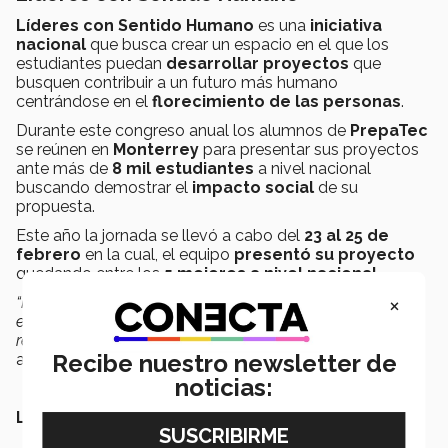
Líderes con Sentido Humano
es una
iniciativa
nacional
que busca crear un espacio en el que los
estudiantes puedan
desarrollar proyectos
que
busquen contribuir a un futuro más humano
centrándose en el
f
lorecimiento de las personas
.
Durante este congreso anual los alumnos de
PrepaTec
se reúnen en
Monterrey
para presentar sus proyectos
ante más de
8 mil estudiantes
a nivel nacional
buscando demostrar el
impacto social
de su
propuesta.
Este año la jornada se llevó a cabo del
23 al 25 de
febrero
en la cual, el equipo
presentó su proyecto
quedando entre los
5 mejores a nivel nacional
.
×
“Nos encontrábamos nerviosos por la ida a Monterrey, sin
embargo al quedar entre los 5 mejores pudimos ver
reflejado todo el amor que le tenemos al proyecto”
,
Recibe nuestro newsletter de
añadió el equipo.
noticias:
LEER MÁS: