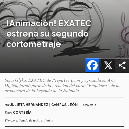
¡Animación! EXATEC
estrena su segundo
cortometraje
Facebook
X
Sofía Glyka, EXATEC de PrepaTec León y egresada en Arte
Digital, formó parte de la creación del corto "Emptiness" de la
productora de la Leyenda de la Nahuala
Por
- 25/01/2023
JULIETA HERNÁNDEZ | CAMPUS LEÓN
Fotos
CORTESÍA
Tiempo estimado de lectura:4 mins