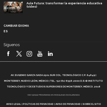
Aula Futura: transformar la experiencia educativa
(video)
Más que un festival cultural: así es la magia de
VIBRART 2026 (video)
CAMBIAR IDIOMA
ES
Javier Guzmán: investigación con impacto social
(video)
Síguenos
¡México, en el top del mundial de robótica FIRST
2026! (video)
Vida Tec: Pasión, disciplina y básquetbol, con Gael
Adame (video)
A
AV. EUGENIO GARZA SADA 2501 SUR COL. TECNOLÓGICO C.P. 64849 |
L
¿Cómo es el Modelo Educativo Tec? (video)
MONTERREY, NUEVO LEÓN, MÉXICO | TEL. +52 (81) 8358-2000 D.R.© INSTITUTO
TECNOLÓGICO Y DE ESTUDIOS SUPERIORES DE MONTERREY, MÉXICO. 2018
Vida Tec: Feminismo e Inteligencia Artificial, Paola
*DEC-520912 PROGRAMAS EN MODALIDAD ESCOLARIZADA.
Ricaurte (video)
AVISO LEGAL
POLÍTICAS DE PRIVACIDAD
AVISO DE PRIVACIDAD
SOBRE EL SITIO