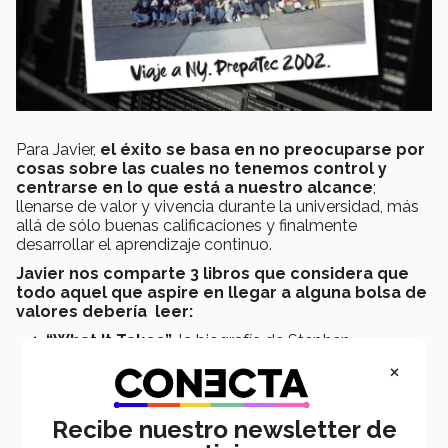
Para Javier,
el éxito se basa en no preocuparse por
cosas sobre las cuales no tenemos control y
centrarse en lo que está a nuestro alcance
;
llenarse de valor y vivencia durante la universidad, más
allá de sólo buenas calificaciones y finalmente
desarrollar el aprendizaje continuo.
Javier nos comparte 3 libros que considera que
todo aquel que aspire en llegar a alguna bolsa de
valores debería leer:
“What It Takes”
, la biografía de Stephen
Schwartzman Blackstone. Cuenta cómo se convirtió
×
en el presidente y CEO dentro de Blackstone, la
administradora de activos más grande del mundo.
“The Snowball”
, la biografía de “Warren Buffet”. Es
Recibe nuestro newsletter de
un excelente libro para entender cómo invertir en