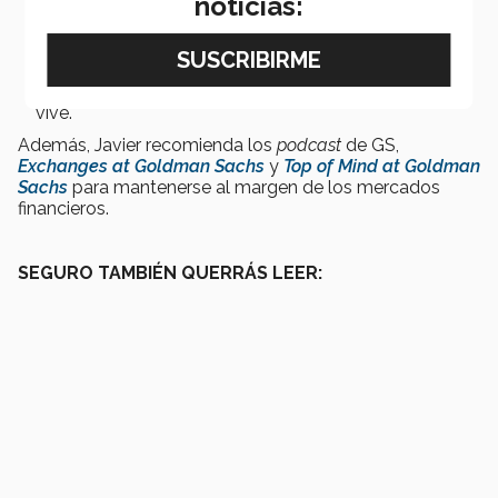
noticias:
valor comenta Javier.
“The Making of Modern Economics"
de Mark
Skousen. Donde cuenta cómo la economía comenzó
desde los principios de la humanidad. Y como cada
teoría, depende del contexto sociocultural en qué se
vive.
Además, Javier recomienda los
podcast
de GS,
Exchanges at Goldman Sachs
y
Top of Mind at Goldman
Sachs
para mantenerse al margen de los mercados
financieros.
SEGURO TAMBIÉN QUERRÁS LEER: