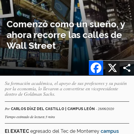
Comenzó como un sueño, y
ahora recorre las calles de
Wall Street
Facebook
X
Su formación académica, el apoyo de sus profesores y su pasión
por la economía, lo llevaron a convertirse en vicepresidente
dentro de Goldman Sachs.
Por
- 28/06/2020
CARLOS DÍAZ DEL CASTILLO | CAMPUS LEÓN
Tiempo estimado de lectura:3 mins
El EXATEC
egresado del Tec de Monterrey
campus