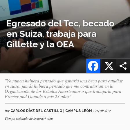
Egresado del Tec, becado
en Suiza, trabaja para
Gillette y la OEA
Facebook
X
"Yo nunca hubiera pensado que ganaría una beca para estudiar
en suiza, jamás hubiera pensado que me contratarían en la
Organización de los Estados Americanos o que trabajaría para
Procter and Gamble a mis 23 años"-
Por
- 23/10/2019
CARLOS DÍAZ DEL CASTILLO | CAMPUS LEÓN
Tiempo estimado de lectura:4 mins