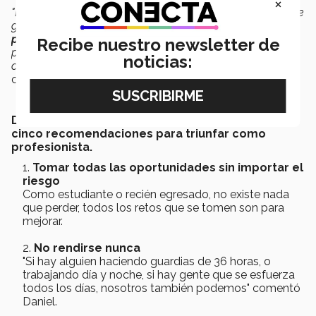
×
"Las
oportunidades
, la
flexibilidad
, la
mentalidad
que te
genera para
mejorar
como
persona
y como
profesionista
, así como el apoyo por parte de los
Recibe nuestro newsletter de
profesores y directores de carrera son de las principales
noticias:
cosas que
agradezco de haber estudiado en el Tec
",
comentó Daniel para CONECTA.
Daniel de las Fuentes, nos comparte
cinco recomendaciones para triunfar como
profesionista.
Tomar todas las oportunidades sin importar el
riesgo
Como estudiante o recién egresado, no existe nada
que perder, todos los retos que se tomen son para
mejorar.
No rendirse nunca
"Si hay alguien haciendo guardias de 36 horas, o
trabajando día y noche, si hay gente que se esfuerza
todos los días, nosotros también podemos" comentó
Daniel.