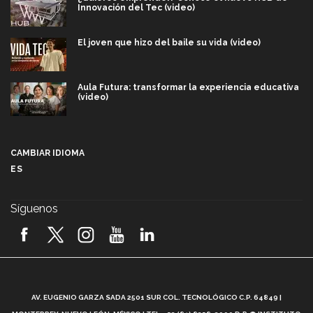
Innovación del Tec (video)
El joven que hizo del baile su vida (video)
Aula Futura: transformar la experiencia educativa
(video)
Más que un festival cultural: así es la magia de
VIBRART 2026 (video)
CAMBIAR IDIOMA
ES
Javier Guzmán: investigación con impacto social
(video)
Síguenos
¡México, en el top del mundial de robótica FIRST
2026! (video)
Vida Tec: Pasión, disciplina y básquetbol, con Gael
Adame (video)
A
AV. EUGENIO GARZA SADA 2501 SUR COL. TECNOLÓGICO C.P. 64849 |
L
¿Cómo es el Modelo Educativo Tec? (video)