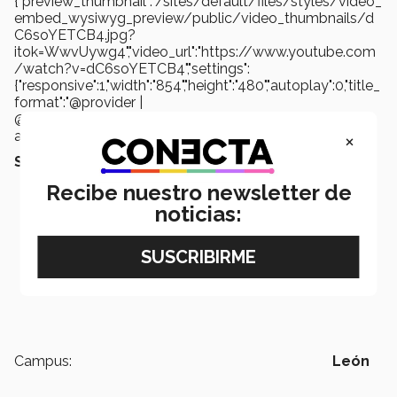
{"preview_thumbnail":"/sites/default/files/styles/video_
embed_wysiwyg_preview/public/video_thumbnails/d
C6soYETCB4.jpg?
itok=WwvUywg4","video_url":"https://www.youtube.com
/watch?v=dC6soYETCB4","settings":
{"responsive":1,"width":"854","height":"480","autoplay":0,"title_
format":"@provider |
@title","title_fallback":true,"loading":"lazy"},"settings_summ
ary":["Embedded Video (Adaptable)."]}
×
Seguro querrás leer también:
Recibe nuestro newsletter de
noticias:
Campus:
León