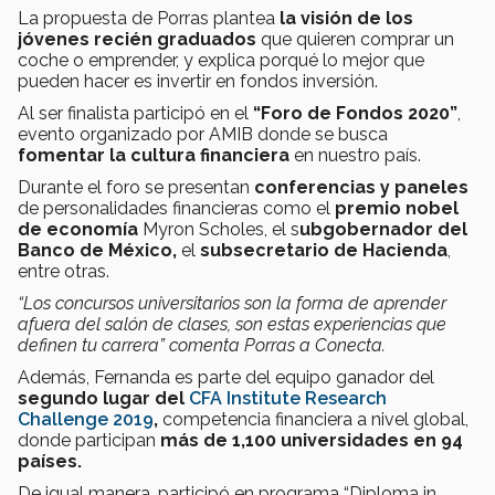
La propuesta de Porras plantea
la visión de los
jóvenes recién graduados
que quieren comprar un
coche o emprender, y explica porqué lo mejor que
pueden hacer es invertir en fondos inversión.
Al ser finalista participó en el
“Foro de Fondos 2020”
,
evento organizado por AMIB donde se busca
fomentar la cultura financiera
en nuestro país.
Durante el foro se presentan
conferencias y paneles
de personalidades financieras como el
premio nobel
de economía
Myron Scholes, el s
ubgobernador del
Banco de México,
el
subsecretario de Hacienda
,
entre otras.
“Los concursos universitarios son la forma de aprender
afuera del salón de clases, son estas experiencias que
definen tu carrera” comenta Porras a Conecta.
Además, Fernanda es parte del equipo ganador del
segundo lugar del
CFA Institute Research
Challenge 2019
,
competencia financiera a nivel global,
donde participan
más de 1,100 universidades en 94
países.
De igual manera, participó en programa “Diploma in