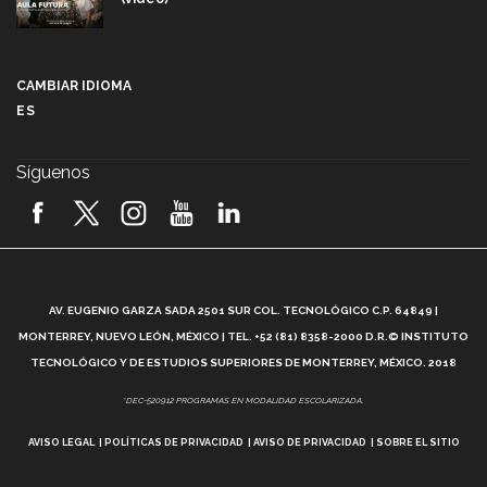
Más que un festival cultural: así es la magia de
VIBRART 2026 (video)
CAMBIAR IDIOMA
ES
Javier Guzmán: investigación con impacto social
(video)
Síguenos
¡México, en el top del mundial de robótica FIRST
2026! (video)
Vida Tec: Pasión, disciplina y básquetbol, con Gael
Adame (video)
A
AV. EUGENIO GARZA SADA 2501 SUR COL. TECNOLÓGICO C.P. 64849 |
L
¿Cómo es el Modelo Educativo Tec? (video)
MONTERREY, NUEVO LEÓN, MÉXICO | TEL. +52 (81) 8358-2000 D.R.© INSTITUTO
TECNOLÓGICO Y DE ESTUDIOS SUPERIORES DE MONTERREY, MÉXICO. 2018
Vida Tec: Feminismo e Inteligencia Artificial, Paola
*DEC-520912 PROGRAMAS EN MODALIDAD ESCOLARIZADA.
Ricaurte (video)
AVISO LEGAL
POLÍTICAS DE PRIVACIDAD
AVISO DE PRIVACIDAD
SOBRE EL SITIO