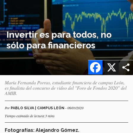
Invertir es para todos, no
sólo para financieros
Facebook
X
María Fernanda Porras, estudiante financiera de campus León,
es finalista del concurso de video del "Foro de Fondos 2020" del
AMIB.
Por
- 06/03/2020
PABLO SILVA | CAMPUS LEÓN
Tiempo estimado de lectura:3 mins
Fotografías: Alejandro Gómez.