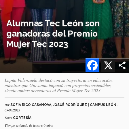
Alumnas Tec León son
ganadoras del Premio
Mujer Tec 2023
Facebook
X
Lupita Valenzuela destacó con su trayectoria en educación,
mientras que Giovanna impactó con proyectos sostenibles,
siendo ambas acreedoras al Premio Mujer Tec 2023
Por
-
SOFIA RICO CASANOVA, JOSUÉ RODRÍGUEZ | CAMPUS LEÓN
09/03/2023
Fotos
CORTESÍA
Tiempo estimado de lectura:6 mins