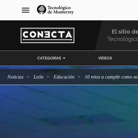
Pasar
navegación
menu
al
principal
contenido
principal
El sitio d
Tecnológic
Menu
CATEGORÍAS
VIDEOS
Comunidad
Noticias
León
Educación
10 retos a cumplir como 