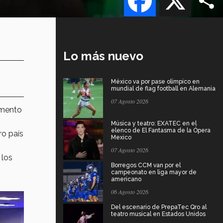
Lo más nuevo
México va por pase olímpico en
mundial de flag football en Alemania
07 Agosto 2026
omento
Música y teatro: EXATEC en el
elenco de El Fantasma de la Ópera
ro país
Mexico
07 Agosto 2026
 los
Borregos CCM van por el
campeonato en liga mayor de
americano
06 Agosto 2026
Del escenario de PrepaTec Qro al
teatro musical en Estados Unidos