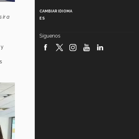
Más que un festival cultural: así es
la magia de VIBRART 2026 (video)
CAMBIAR IDIOMA
 ir a
ES
Javier Guzmán: investigación con
impacto social (video)
Síguenos
¡México, en el top del mundial de
robótica FIRST 2026! (video)
 y
s
Vida Tec: Pasión, disciplina y
básquetbol, con Gael Adame
(video)
¿Cómo es el Modelo Educativo
Tec? (video)
Vida Tec: Feminismo e Inteligencia
Artificial, Paola Ricaurte (video)