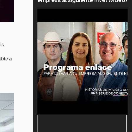
empresa al siguiente nivel (video)
os
ible a