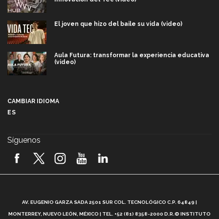
El joven que hizo del baile su vida (video)
Aula Futura: transformar la experiencia educativa
(video)
Más que un festival cultural: así es la magia de
VIBRART 2026 (video)
CAMBIAR IDIOMA
ES
Javier Guzmán: investigación con impacto social
(video)
Síguenos
¡México, en el top del mundial de robótica FIRST
2026! (video)
Vida Tec: Pasión, disciplina y básquetbol, con Gael
Adame (video)
A
AV. EUGENIO GARZA SADA 2501 SUR COL. TECNOLÓGICO C.P. 64849 |
L
¿Cómo es el Modelo Educativo Tec? (video)
MONTERREY, NUEVO LEÓN, MÉXICO | TEL. +52 (81) 8358-2000 D.R.© INSTITUTO