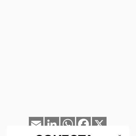
Email
LinkedIn
WhatsApp
Facebook
X
×