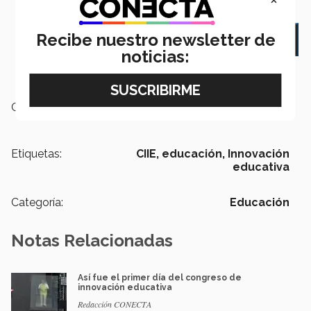
Recibe nuestro newsletter de
navigate_next
VOLVER AL ÍNDICE
noticias:
Campus:
Nacional
Etiquetas:
CIIE,
educación,
Innovación
educativa
Categoría:
Educación
Notas Relacionadas
Así fue el primer día del congreso de
innovación educativa
Redacción CONECTA