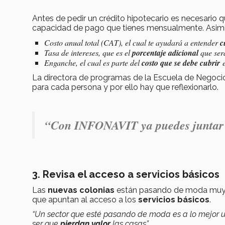
Antes de pedir un crédito hipotecario es necesario 
capacidad de pago que tienes mensualmente. Asim
Costo anual total (CAT), el cual te ayudará a entender
c
Tasa de intereses, que es el
porcentaje adicional
que ser
Enganche, el cual es parte del
costo que se debe cubrir
e
La directora de programas de la Escuela de Negoci
para cada persona y por ello hay que reflexionarlo.
“Con INFONAVIT ya puedes juntar l
3. Revisa el acceso a servicios básicos
Las
nuevas colonias
están pasando de moda muy rá
que apuntan al acceso a los
servicios básicos
.
“Un sector que esté pasando de moda es a lo mejor un
ser que
pierdan valor
las casas”
.