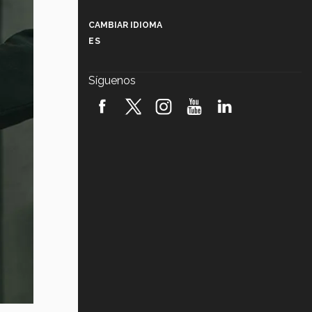
Más que un festival cultural: así es
la magia de VIBRART 2026 (video)
CAMBIAR IDIOMA
ES
Javier Guzmán: investigación con
impacto social (video)
Síguenos
¡México, en el top del mundial de
robótica FIRST 2026! (video)
Vida Tec: Pasión, disciplina y
básquetbol, con Gael Adame
(video)
¿Cómo es el Modelo Educativo
Tec? (video)
Vida Tec: Feminismo e Inteligencia
Artificial, Paola Ricaurte (video)