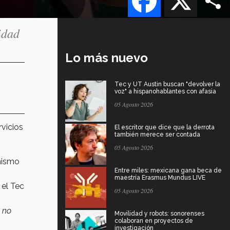
idad
Lo más nuevo
Tec y UT Austin buscan "devolver la
voz" a hispanohablantes con afasia
05 Agosto 2026
rvicios
El escritor que dice que la derrota
también merece ser contada
05 Agosto 2026
mismo
Entre miles: mexicana gana beca de
maestría Erasmus Mundus LIVE
 el Tec
05 Agosto 2026
) no
Movilidad y robots: sonorenses
colaboran en proyectos de
investigación