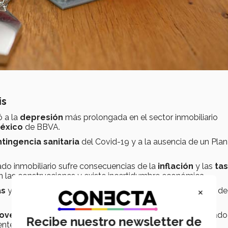
is
ó a la
depresión
más prolongada en el sector inmobiliario
México
de BBVA.
tingencia sanitaria
del Covid-19 y a la ausencia de un Plan
ado inmobiliario sufre consecuencias de la
inflación
y las
ta
 las construcciones y existe incertidumbre económica.
×
as
y el sector inmobiliario ha mostrado resiliencia en el uso de
ovechar las condiciones actuales
que ofrece el mercado
Recibe nuestro newsletter de
mente el dinero alcance para menos.