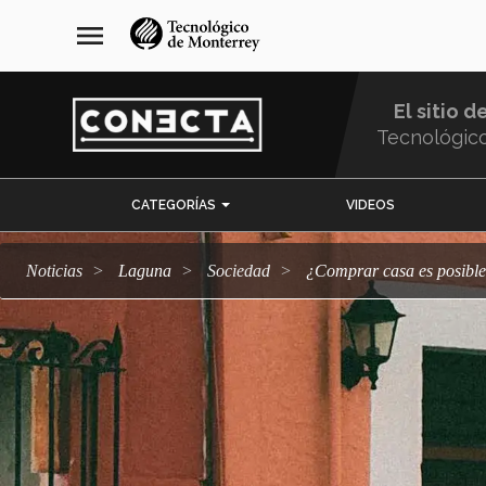
Pasar
navegación
menu
al
principal
contenido
principal
El sitio d
Tecnológic
Menu
CATEGORÍAS
VIDEOS
Comunidad
Noticias
Laguna
sociedad
¿Comprar casa es posibl