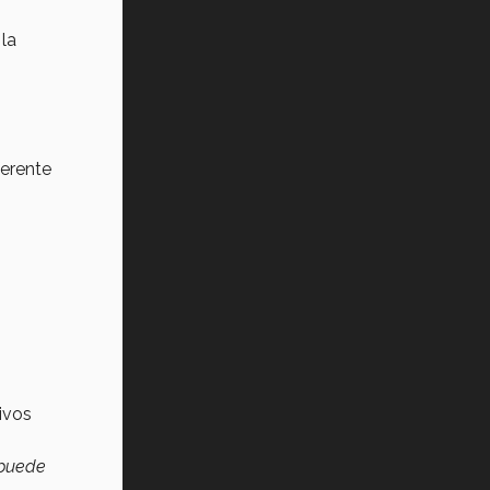
 la
ferente
ivos
 puede