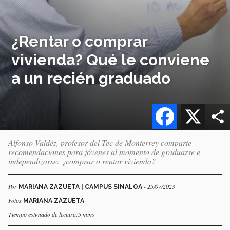
¿Rentar o comprar
vivienda? Qué le conviene
a un recién graduado
Facebook
X
Alfonso Valdéz, profesor del Tec de Monterrey comparte
recomendaciones para jóvenes al momento de graduarse e
independizarse: ¿comprar o rentar vivienda?
Por
- 25/07/2023
MARIANA ZAZUETA | CAMPUS SINALOA
Fotos
MARIANA ZAZUETA
Tiempo estimado de lectura:5 mins