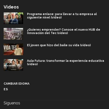
Videos
Programa enlace: para llevar a tu empresa al
siguiente nivel (video)
¿Quieres emprender? Conoce el nuevo HUB de
Innovación del Tec (video)
El joven que hizo del baile su vida (video)
Aula Futura: transformar la experiencia educativa
(video)
Más que un festival cultural: así es la magia de
VIBRART 2026 (video)
CAMBIAR IDIOMA
ES
Javier Guzmán: investigación con impacto social
(video)
Síguenos
¡México, en el top del mundial de robótica FIRST