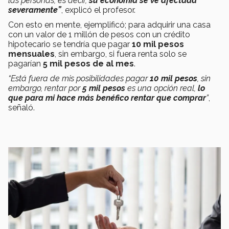
las personas, es decir,
su economía se ve afectada
severamente”
, explicó el profesor.
Con esto en mente, ejemplificó; para adquirir una casa
con un valor de 1 millón de pesos con un crédito
hipotecario se tendría que pagar
10 mil pesos
mensuales
, sin embargo, si fuera renta solo se
pagarían
5 mil pesos de al mes
.
“Está fuera de mis posibilidades pagar
10 mil pesos
, sin
embargo, rentar por
5 mil pesos
es una opción real,
lo
que para mi hace más benéfico rentar que comprar
”
,
señaló.