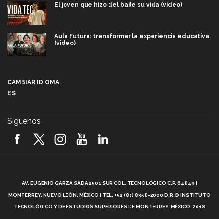
El joven que hizo del baile su vida (video)
Aula Futura: transformar la experiencia educativa
(video)
Más que un festival cultural: así es la magia de
VIBRART 2026 (video)
CAMBIAR IDIOMA
ES
Javier Guzmán: investigación con impacto social
(video)
Síguenos
¡México, en el top del mundial de robótica FIRST
2026! (video)
Vida Tec: Pasión, disciplina y básquetbol, con Gael
Adame (video)
A
AV. EUGENIO GARZA SADA 2501 SUR COL. TECNOLÓGICO C.P. 64849 |
L
¿Cómo es el Modelo Educativo Tec? (video)
MONTERREY, NUEVO LEÓN, MÉXICO | TEL. +52 (81) 8358-2000 D.R.© INSTITUTO
TECNOLÓGICO Y DE ESTUDIOS SUPERIORES DE MONTERREY, MÉXICO. 2018