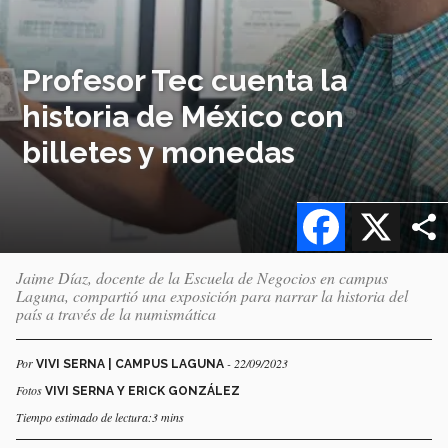
Profesor Tec cuenta la
historia de México con
billetes y monedas
Facebook
X
Jaime Díaz, docente de la Escuela de Negocios en campus
Laguna, compartió una exposición para narrar la historia del
país a través de la numismática
Por
- 22/09/2023
VIVI SERNA | CAMPUS LAGUNA
Fotos
VIVI SERNA Y ERICK GONZÁLEZ
Tiempo estimado de lectura:3 mins