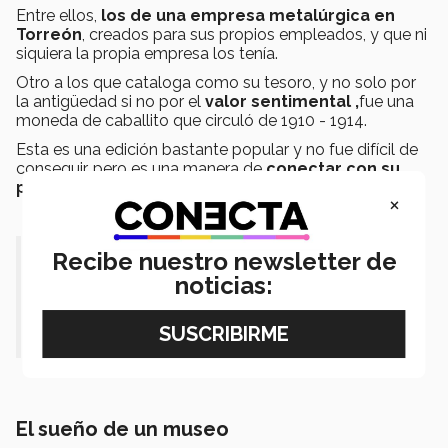
Entre ellos,
los de una empresa metalúrgica en
Torreón
, creados para sus propios empleados, y que ni
siquiera la propia empresa los tenía.
Otro a los que cataloga como su tesoro, y no solo por
la antigüedad si no por el
valor sentimental ,
fue una
moneda de caballito que circuló de 1910 - 1914.
Esta es una edición bastante popular y no fue difícil de
conseguir, pero es una manera de
conectar con su
pasado
.
×
“Lo más valioso de los artículos,
Recibe nuestro newsletter de
noticias:
billetes y monedas es cuando
compartes su historia.”
El sueño de un museo