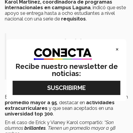
Karol Martínez, coordinadora de programas
internacionales en campus Laguna
, indicó que este
apoyo se entrega hasta a ocho estudiantes a nivel
nacional con una serie de
requisitos
.
“Me emociona salir del país,
×
rodearme de retos y vivir una alta
exigencia académica”.- Erick
Recibe nuestro newsletter de
Vázquez
noticias:
Entre ellos las y los alumnos interesados deben tener un
promedio mayor a 95
, destacar en
actividades
extracurriculares
y que sean aceptados en una
universidad top 300
.
En el caso de Erick y Vianey Karol compartió:
“Son
alumnos
brillantes
. Tienen un promedio mayor a 98