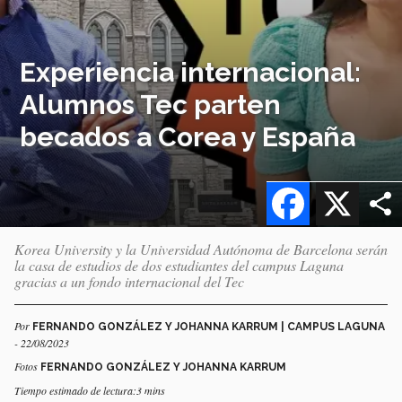
Experiencia internacional:
Alumnos Tec parten
becados a Corea y España
Facebook
X
Korea University y la Universidad Autónoma de Barcelona serán
la casa de estudios de dos estudiantes del campus Laguna
gracias a un fondo internacional del Tec
Por
FERNANDO GONZÁLEZ Y JOHANNA KARRUM | CAMPUS LAGUNA
- 22/08/2023
Fotos
FERNANDO GONZÁLEZ Y JOHANNA KARRUM
Tiempo estimado de lectura:3 mins