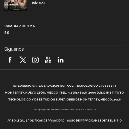
(video)
Más que un festival cultural: así es la magia de
VIBRART 2026 (video)
CAMBIAR IDIOMA
ES
Javier Guzmán: investigación con impacto social
(video)
Síguenos
¡México, en el top del mundial de robótica FIRST
2026! (video)
Vida Tec: Pasión, disciplina y básquetbol, con Gael
Adame (video)
A
AV. EUGENIO GARZA SADA 2501 SUR COL. TECNOLÓGICO C.P. 64849 |
L
¿Cómo es el Modelo Educativo Tec? (video)
MONTERREY, NUEVO LEÓN, MÉXICO | TEL. +52 (81) 8358-2000 D.R.© INSTITUTO
TECNOLÓGICO Y DE ESTUDIOS SUPERIORES DE MONTERREY, MÉXICO. 2018
Vida Tec: Feminismo e Inteligencia Artificial, Paola
*DEC-520912 PROGRAMAS EN MODALIDAD ESCOLARIZADA.
Ricaurte (video)
AVISO LEGAL
POLÍTICAS DE PRIVACIDAD
AVISO DE PRIVACIDAD
SOBRE EL SITIO