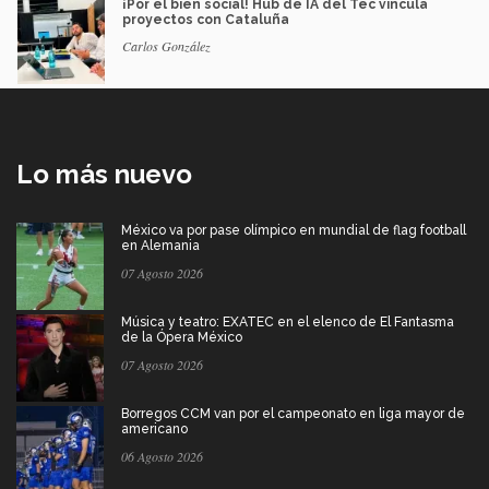
¡Por el bien social! Hub de IA del Tec vincula
proyectos con Cataluña
Carlos González
Lo más nuevo
México va por pase olímpico en mundial de flag football
en Alemania
07 Agosto 2026
Música y teatro: EXATEC en el elenco de El Fantasma
de la Ópera México
07 Agosto 2026
Borregos CCM van por el campeonato en liga mayor de
americano
06 Agosto 2026