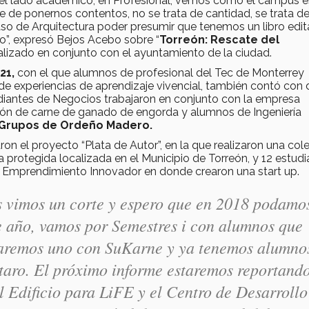
 el lado académico, en Profesional; vemos como el campus 
e de ponernos contentos, no se trata de cantidad, se trata de
aso de Arquitectura poder presumir que tenemos un libro edit
do”, expresó Bejos Acebo sobre “
Torreón: Rescate del
ealizado en conjunto con el ayuntamiento de la ciudad.
21,
con el que alumnos de profesional del Tec de Monterrey
de experiencias de aprendizaje vivencial, también contó con
udiantes de Negocios trabajaron en conjunto con la empresa
ción de carne de ganado de engorda y alumnos de Ingeniería
Grupos de Ordeño Madero.
ron el proyecto “Plata de Autor”, en la que realizaron una col
 protegida localizada en el Municipio de Torreón, y 12 estud
de Emprendimiento Innovador en donde crearon una start up.
as vimos un corte y espero que en 2018 podamo
e año, vamos por Semestres i con alumnos que
haremos uno con SuKarne y ya tenemos alumno
taro. El próximo informe estaremos reportand
 Edificio para LiFE y el Centro de Desarrollo