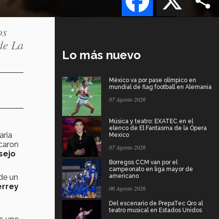
os
de La
Lo más nuevo
México va por pase olímpico en
mundial de flag football en Alemania
07 Agosto 2026
Música y teatro: EXATEC en el
elenco de El Fantasma de la Ópera
aria
Mexico
caron
07 Agosto 2026
sejo
Borregos CCM van por el
campeonato en liga mayor de
de un
americano
errey
06 Agosto 2026
Del escenario de PrepaTec Qro al
teatro musical en Estados Unidos