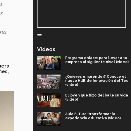
a
es
una
Videos
Programa enlace: para llevar a tu
empresa al siguiente nivel (video)
uera
ñes,
¿Quieres emprender? Conoce el
nuevo HUB de Innovación del Tec
(video)
El joven que hizo del baile su vida
(video)
Aula Futura: transformar la
experiencia educativa (video)