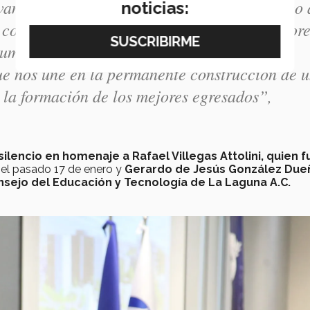
vamente al desarrollo de la región, agradezco 
noticias:
s colaboradores y directivos, a los organizador
lumnos y egresados y a todos ustedes su
ue nos une en la permanente construcción de 
la formación de los mejores egresados”,
ilencio en homenaje a Rafael Villegas Attolini, quien f
ó el pasado 17 de enero y
Gerardo de Jesús González Due
sejo del Educación y Tecnología de La Laguna A.C.