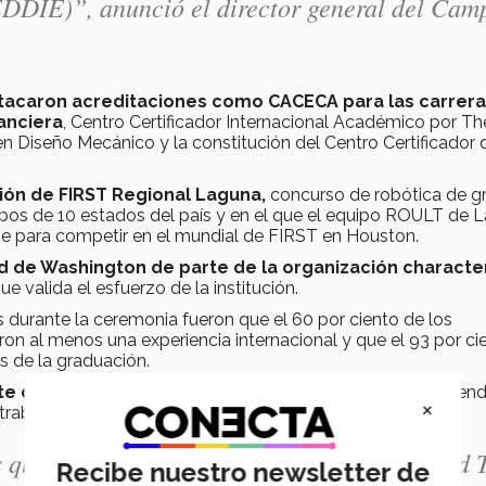
DDIE)”, anunció el director general del Cam
stacaron acreditaciones como CACECA para las carrera
anciera
, Centro Certificador Internacional Académico por Th
n Diseño Mecánico y la constitución del Centro Certificador 
ción de FIRST Regional Laguna,
concurso de robótica de g
quipos de 10 estados del país y en el que el equipo ROULT de 
ase para competir en el mundial de FIRST en Houston.
ad de Washington de parte de la organización characte
que valida el esfuerzo de la institución.
 durante la ceremonia fueron que el 60 por ciento de los
on al menos una experiencia internacional y que el 93 por ci
 de la graduación.
te del Consejo de ETLAC
; quien dirigió la asamblea, refren
×
rabajo realizado durante el 2017
s que distingan a La Laguna en la comunidad 
Recibe nuestro newsletter de