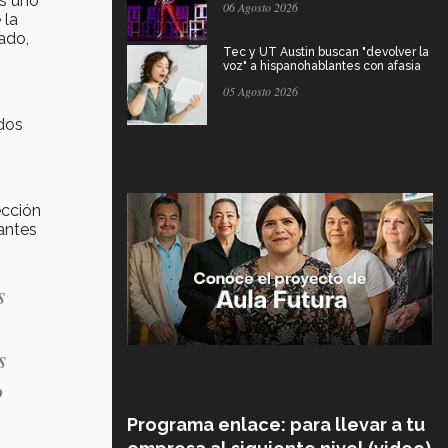
es uno
06 Agosto 2026
 la
ado,
Tec y UT Austin buscan "devolver la
voz" a hispanohablantes con afasia
05 Agosto 2026
 dos
ección
iantes
s
s
o
Programa enlace: para llevar a tu