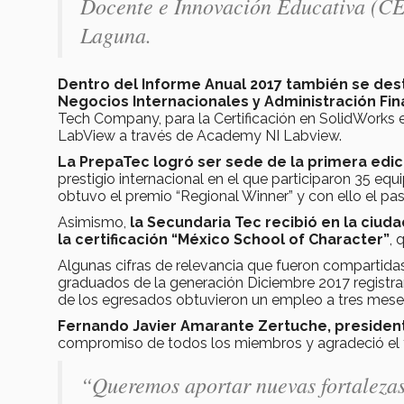
Docente e Innovación Educativa (CE
Laguna.
Dentro del Informe Anual 2017 también se de
Negocios Internacionales y Administración Fin
Tech Company, para la Certificación en SolidWorks e
LabView a través de Academy NI Labview.
La PrepaTec logró ser sede de la primera edi
prestigio internacional en el que participaron 35 e
obtuvo el premio “Regional Winner” y con ello el p
Asimismo,
la Secundaria Tec recibió en la ciud
la certificación “México School of Character”
, 
Algunas cifras de relevancia que fueron compartidas
graduados de la generación Diciembre 2017 registrar
de los egresados obtuvieron un empleo a tres meses
Fernando Javier Amarante Zertuche, presiden
compromiso de todos los miembros y agradeció el t
“Queremos aportar nuevas fortaleza