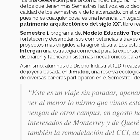
“Es una celebración para la comunidad Laguna. Por
de los que tienen más Semestres i activos, esto deb
calidad de los semestres y de lo alcanzado. En el c
pues no es cualquier cosa, es una herencia, un lega
patrimonio arquitectónico del siglo XX”,
libro r
Semestre i,
programa del
Modelo Educativo Tec
fortalecen y desarrollan sus competencias a través 
proyectos más dirigidos a la agroindustria. Los est
Intergan
una estrategia comercial para la exporta
diseñaron y fabricaron sistemas mecatrónicos para
Asimismo, alumnos de Diseño Industrial (LDI) realiza
de joyería basada en
Jimulco,
una reserva ecológica
de diversas carreras participaron en el Semestre i 
“Este es un viaje sin paradas, apen
ver al menos lo mismo que vimos est
vengan de otros campus, en agosto 
interesados de Monterrey y de Queré
también la remodelación del CCI, del