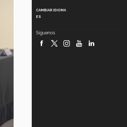
Más que un festival cultural: así es
la magia de VIBRART 2026 (video)
CAMBIAR IDIOMA
ES
Javier Guzmán: investigación con
impacto social (video)
Síguenos
¡México, en el top del mundial de
robótica FIRST 2026! (video)
Vida Tec: Pasión, disciplina y
básquetbol, con Gael Adame
(video)
¿Cómo es el Modelo Educativo
Tec? (video)
Vida Tec: Feminismo e Inteligencia
Artificial, Paola Ricaurte (video)