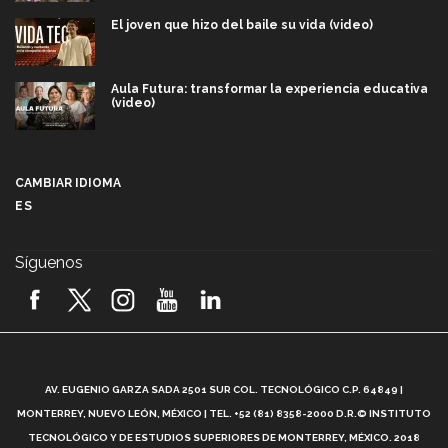
El joven que hizo del baile su vida (video)
Aula Futura: transformar la experiencia educativa
(video)
Más que un festival cultural: así es la magia de
VIBRART 2026 (video)
CAMBIAR IDIOMA
ES
Javier Guzmán: investigación con impacto social
(video)
Síguenos
¡México, en el top del mundial de robótica FIRST
2026! (video)
Vida Tec: Pasión, disciplina y básquetbol, con Gael
Adame (video)
A
AV. EUGENIO GARZA SADA 2501 SUR COL. TECNOLÓGICO C.P. 64849 |
L
¿Cómo es el Modelo Educativo Tec? (video)
MONTERREY, NUEVO LEÓN, MÉXICO | TEL. +52 (81) 8358-2000 D.R.© INSTITUTO
TECNOLÓGICO Y DE ESTUDIOS SUPERIORES DE MONTERREY, MÉXICO. 2018