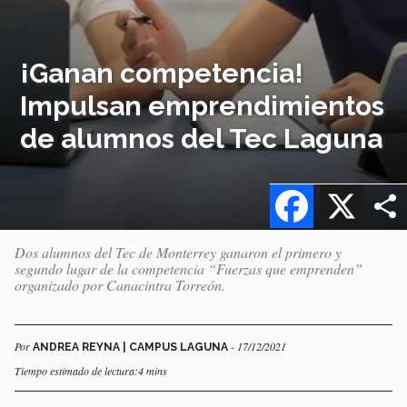
¡Ganan competencia!
Impulsan emprendimientos
de alumnos del Tec Laguna
Facebook
X
Dos alumnos del Tec de Monterrey ganaron el primero y
segundo lugar de la competencia “Fuerzas que emprenden”
organizado por Canacintra Torreón.
Por
- 17/12/2021
ANDREA REYNA | CAMPUS LAGUNA
Tiempo estimado de lectura:4 mins