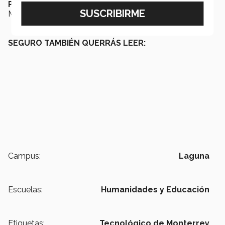
Promoción de Ciudadanía
por parte del Centro
Mexicano para la Filantropía (Cemefi) A.C.
SEGURO TAMBIÉN QUERRÁS LEER:
Campus:
Laguna
Escuelas:
Humanidades y Educación
Etiquetas:
Tecnológico de Monterrey