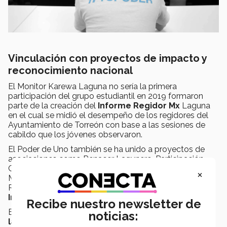
Vinculación con proyectos de impacto y
reconocimiento nacional
El Monitor Karewa Laguna no sería la primera
participación del grupo estudiantil en 2019 formaron
parte de la creación del
Informe Regidor Mx
Laguna
en el cual se midió el desempeño de los regidores del
Ayuntamiento de Torreón con base a las sesiones de
cabildo que los jóvenes observaron.
El Poder de Uno también se ha unido a proyectos de
asociaciones como Renacer Lagunero, Participación
Ciudadana 29, Red de Mujeres de La Laguna, Casa de
×
Música de Torreón, Coparmex Laguna, Alzando Voces,
Red es Poder,
Mexicanos Contra la Corrupción y la
Impunidad e Impunidad Cero.
Recibe nuestro newsletter de
El año pasado el grupo obtuvo el
Reconocimiento a
noticias:
las Mejores Prácticas Universitarias en la