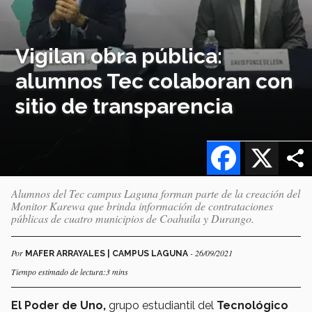
Vigilan obra pública:
alumnos Tec colaboran con
sitio de transparencia
Facebook
X
Alumnos del Tec campus Laguna forman parte de la creación del
Monitor Karewa que brinda información de contrataciones
públicas de cuatro municipios de Coahuila y Durango.
Por
- 26/09/2021
MAFER ARRAYALES | CAMPUS LAGUNA
Tiempo estimado de lectura:3 mins
El Poder de Uno,
grupo estudiantil del
Tecnológico