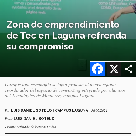
Zona de emprendimiento
de Tec en Laguna refrenda
su compromiso
Facebook
X
Durante una ceremonia se tomó protesta al nuevo equipo
coordinador del espacio de co-working integrado por alumnos
del Tecnológico de Monterrey campus Laguna.
Por
- 30/06/2021
LUIS DANIEL SOTELO | CAMPUS LAGUNA
Fotos
LUIS DANIEL SOTELO
Tiempo estimado de lectura:3 mins