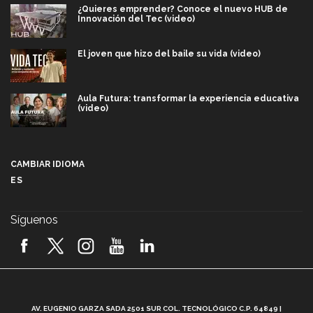
¿Quieres emprender? Conoce el nuevo HUB de
Innovación del Tec (video)
El joven que hizo del baile su vida (video)
Aula Futura: transformar la experiencia educativa
(video)
Más que un festival cultural: así es la magia de
VIBRART 2026 (video)
CAMBIAR IDIOMA
ES
Javier Guzmán: investigación con impacto social
(video)
Síguenos
¡México, en el top del mundial de robótica FIRST
2026! (video)
Vida Tec: Pasión, disciplina y básquetbol, con Gael
Adame (video)
A
AV. EUGENIO GARZA SADA 2501 SUR COL. TECNOLÓGICO C.P. 64849 |