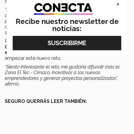
del Tec.
×
“Es algo que marcó mi vida. Crecimos de la mano junto
con los emprendedores. En la escuela te enseñan teoría,
Recibe nuestro newsletter de
pero en la Zona Ei apliqué todo lo que he visto en mi
carrera. Fue una experiencia inolvidable y al equipo que
noticias:
se queda le auguro mucho éxito”.
Por su parte, el nuevo coordinador general,
Armando
Galaviz Esparza quien cursa su tercer semestre
en la Escuela de Negocios,
se dijo afortunado de
empezar este nuevo reto.
“Siento interesante el reto, me gustaría difundir más la
Zona Ei Tec - Cimaco, incentivar a los nuevos
emprendedores y generar proyectos personalizados”,
afirmó.
SEGURO QUERRÁS LEER TAMBIÉN: