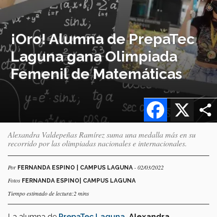
¡Oro! Alumna de PrepaTec
Laguna gana Olimpiada
Femenil de Matemáticas
Facebook
X
Alexandra Valdepeñas Ramírez suma una medalla más en su
recorrido por las olimpiadas nacionales e internacionales.
Por
- 02/03/2022
FERNANDA ESPINO | CAMPUS LAGUNA
Fotos
FERNANDA ESPINO| CAMPUS LAGUNA
Tiempo estimado de lectura:2 mins
La alumna de
PrepaTec Laguna,
Alexandra