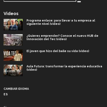
Videos
Programa enlace: para llevar a tu empresa al
siguiente nivel (video)
¿Quieres emprender? Conoce el nuevo HUB de
Innovación del Tec (video)
El joven que hizo del baile su vida (video)
Aula Futura: transformar la experiencia educativa
(video)
Más que un festival cultural: así es la magia de
VIBRART 2026 (video)
CAMBIAR IDIOMA
ES
Javier Guzmán: investigación con impacto social
(video)