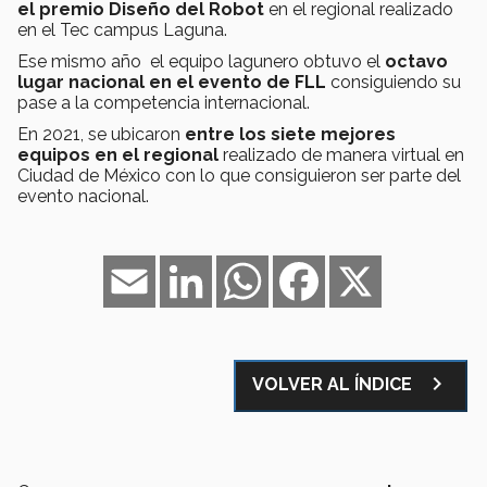
el premio Diseño del Robot
en el regional realizado
en el Tec campus Laguna.
Ese mismo año el equipo lagunero obtuvo el
octavo
lugar nacional en el evento de FLL
consiguiendo su
pase a la competencia internacional.
En 2021, se ubicaron
entre los siete mejores
equipos en el regional
realizado de manera virtual en
Ciudad de México con lo que consiguieron ser parte del
evento nacional.
Email
LinkedIn
WhatsApp
Facebook
X
navigate_next
VOLVER AL ÍNDICE