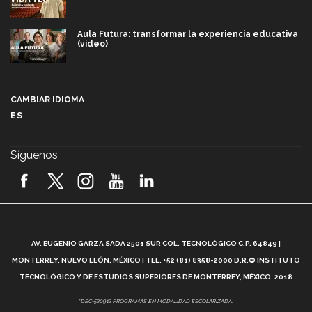
Aula Futura: transformar la experiencia educativa
(video)
Más que un festival cultural: así es la magia de
VIBRART 2026 (video)
CAMBIAR IDIOMA
ES
Javier Guzmán: investigación con impacto social
(video)
Síguenos
¡México, en el top del mundial de robótica FIRST
2026! (video)
Vida Tec: Pasión, disciplina y básquetbol, con Gael
Adame (video)
A
AV. EUGENIO GARZA SADA 2501 SUR COL. TECNOLÓGICO C.P. 64849 |
L
¿Cómo es el Modelo Educativo Tec? (video)
MONTERREY, NUEVO LEÓN, MÉXICO | TEL. +52 (81) 8358-2000 D.R.© INSTITUTO
TECNOLÓGICO Y DE ESTUDIOS SUPERIORES DE MONTERREY, MÉXICO. 2018
Vida Tec: Feminismo e Inteligencia Artificial, Paola
*DEC-520912 PROGRAMAS EN MODALIDAD ESCOLARIZADA.
Ricaurte (video)