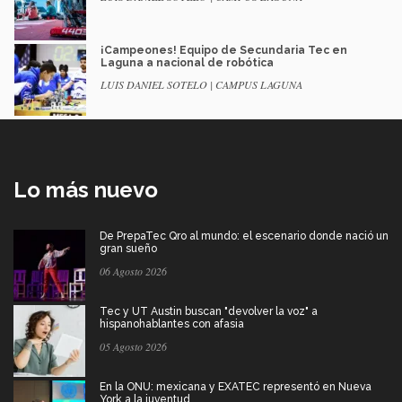
¡Campeones! Equipo de Secundaria Tec en
Laguna a nacional de robótica
LUIS DANIEL SOTELO | CAMPUS LAGUNA
Lo más nuevo
De PrepaTec Qro al mundo: el escenario donde nació un
gran sueño
06 Agosto 2026
Tec y UT Austin buscan "devolver la voz" a
hispanohablantes con afasia
05 Agosto 2026
En la ONU: mexicana y EXATEC representó en Nueva
York a la juventud