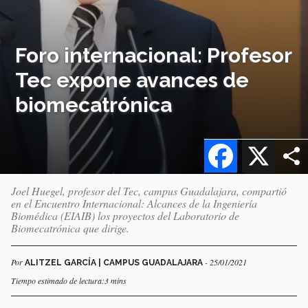
Foro internacional: Profesor
Tec expone avances de
biomecatrónica
Facebook
X
Joel Huegel, profesor del Tec, campus Guadalajara, compartió
en el Encuentro Internacional: Alcances de la Ingeniería
Biomédica (EIAIB) los proyectos del Laboratorio de
Biomecatrónica que dirige.
Por
- 25/01/2021
ALITZEL GARCÍA | CAMPUS GUADALAJARA
Tiempo estimado de lectura:3 mins