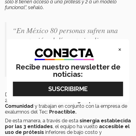
sólo 8 tienen acceso a una prótesis y 2 a un modelo
funcional”,
señaló.
“En México 80 personas sufren una
amputación al día, esto implica
×
discriminación y problemas de salud,
pues sólo 8 tienen acceso a una
Recibe nuestro newsletter de
prótesis y 2 a un modelo funcional”
noticias:
Debido a esto miembros del laboratorio fundaron en
2018 la asociación civil
Tecnologías para la
Comunidad
y trabajan en conjunto con la empresa de
exalumnos del Tec:
Proactible.
De esta manera, a través de esta
sinergia establecida
por las 3 entidades
, el equipo ha vuelto
accesible el
uso de prótesis
inferiores de bajo costo y