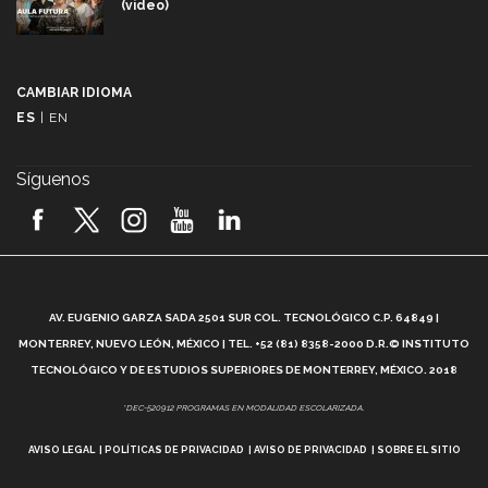
(video)
Más que un festival cultural: así es la magia de
VIBRART 2026 (video)
CAMBIAR IDIOMA
ES
|
EN
Javier Guzmán: investigación con impacto social
(video)
Síguenos
¡México, en el top del mundial de robótica FIRST
2026! (video)
Vida Tec: Pasión, disciplina y básquetbol, con Gael
Adame (video)
A
AV. EUGENIO GARZA SADA 2501 SUR COL. TECNOLÓGICO C.P. 64849 |
L
¿Cómo es el Modelo Educativo Tec? (video)
MONTERREY, NUEVO LEÓN, MÉXICO | TEL. +52 (81) 8358-2000 D.R.© INSTITUTO
TECNOLÓGICO Y DE ESTUDIOS SUPERIORES DE MONTERREY, MÉXICO. 2018
Vida Tec: Feminismo e Inteligencia Artificial, Paola
*DEC-520912 PROGRAMAS EN MODALIDAD ESCOLARIZADA.
Ricaurte (video)
AVISO LEGAL
POLÍTICAS DE PRIVACIDAD
AVISO DE PRIVACIDAD
SOBRE EL SITIO