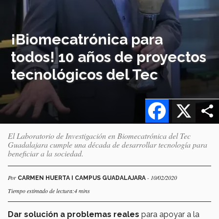
¡Biomecatrónica para
todos! 10 años de proyectos
tecnológicos del Tec
Facebook
X
El Laboratorio de Investigación en Biomecatrónica del Tec
Guadalajara cumple una década de desarrollar tecnología para
beneficiar a la sociedad.
Por
- 10/02/2020
CARMEN HUERTA I CAMPUS GUADALAJARA
Tiempo estimado de lectura:4 mins
Dar solución a problemas reales
para apoyar a la