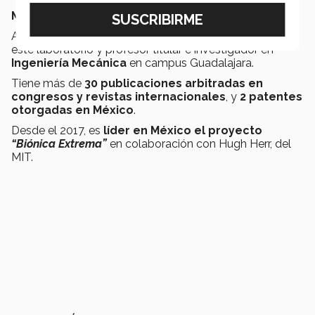
Más sobre Joel Huegel
Actualmente, Joel Huegel se desempeña como líder de
este laboratorio y profesor titular e investigador en
Ingeniería Mecánica
en campus Guadalajara.
Tiene más de
30 publicaciones arbitradas en
congresos y revistas internacionales
, y
2 patentes
otorgadas en México
.
Desde el 2017, es
líder en México el proyecto
“
Biónica Extrema”
en colaboración con Hugh Herr, del
MIT.