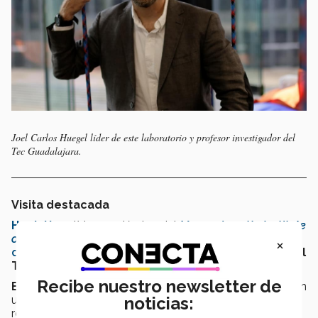
Joel Carlos Huegel líder de este laboratorio y profesor investigador del
Tec Guadalajara.
Visita destacada
Hugh Herr
,
líder académico del
Massachusetts Institute
of Technology
(MIT)
realizó una vista
al Laboratorio
×
de Biomecatrónica
para conocer los proyectos del
Tec.
Recibe nuestro newsletter de
El experto
en
biónica extrema
aborda proyectos con
un
sistema de captura de imágenes digitales
que
noticias:
recopila datos para la creación de prótesis.