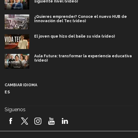
siguiente nivel (video)
¿Quieres emprender? Conoce el nuevo HUB de
Innovación del Tec (video)
El joven que hizo del baile su vida (video)
Aula Futura: transformar la experiencia educativa
(video)
Más que un festival cultural: así es la magia de
VIBRART 2026 (video)
CAMBIAR IDIOMA
ES
Javier Guzmán: investigación con impacto social
(video)
Síguenos
¡México, en el top del mundial de robótica FIRST
2026! (video)
Vida Tec: Pasión, disciplina y básquetbol, con Gael