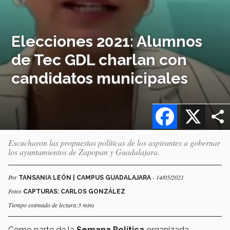
Elecciones 2021: Alumnos
de Tec GDL charlan con
candidatos municipales
Facebook
X
Escucharon las propuestas políticas de los aspirantes a gobernar
los ayuntamientos de Zapopan y Guadalajara.
Por
- 14/05/2021
TANSANIA LEÓN | CAMPUS GUADALAJARA
Fotos
CAPTURAS: CARLOS GONZÁLEZ
Tiempo estimado de lectura:3 mins
Como parte de la
Semana Política
organizada