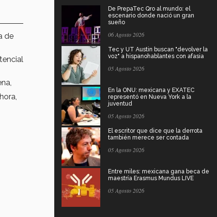
De PrepaTec Qro al mundo: el
escenario donde nació un gran
sueño
06 Agosto 2026
a de
Tec y UT Austin buscan "devolver la
voz" a hispanohablantes con afasia
tencial
05 Agosto 2026
ena,
En la ONU: mexicana y EXATEC
hora,
representó en Nueva York a la
juventud
05 Agosto 2026
El escritor que dice que la derrota
también merece ser contada
05 Agosto 2026
Entre miles: mexicana gana beca de
maestría Erasmus Mundus LIVE
05 Agosto 2026