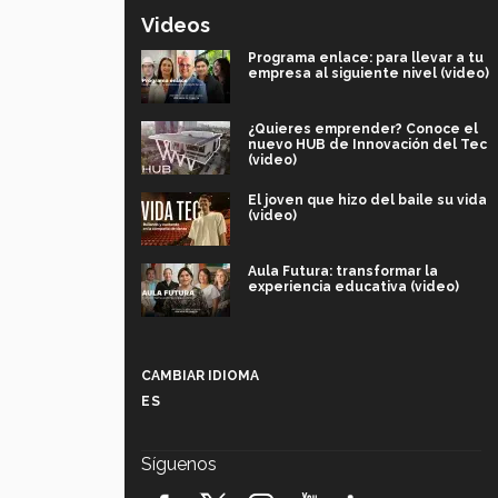
Videos
Programa enlace: para llevar a tu
empresa al siguiente nivel (video)
¿Quieres emprender? Conoce el
nuevo HUB de Innovación del Tec
(video)
El joven que hizo del baile su vida
(video)
Aula Futura: transformar la
experiencia educativa (video)
Más que un festival cultural: así es
la magia de VIBRART 2026 (video)
CAMBIAR IDIOMA
ES
Javier Guzmán: investigación con
impacto social (video)
Síguenos
¡México, en el top del mundial de