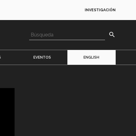
INVESTIGACIÓN
search
S
EVENTOS
ENGLISH