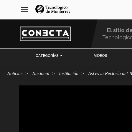
Pasar
navegación
menu
al
principal
contenido
principal
El sitio d
Tecnológic
Menu
CATEGORÍAS
VIDEOS
Comunidad
Noticias
Nacional
Institución
Así es la Rectoría del