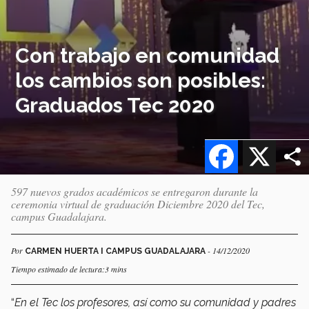
Con trabajo en comunidad
los cambios son posibles:
Graduados Tec 2020
Facebook
X
597 nuevos grados académicos se entregaron durante la
ceremonia virtual de graduación Diciembre 2020 del Tec,
campus Guadalajara.
Por
- 14/12/2020
CARMEN HUERTA I CAMPUS GUADALAJARA
Tiempo estimado de lectura:3 mins
“
En el Tec los profesores, así como su comunidad y padres