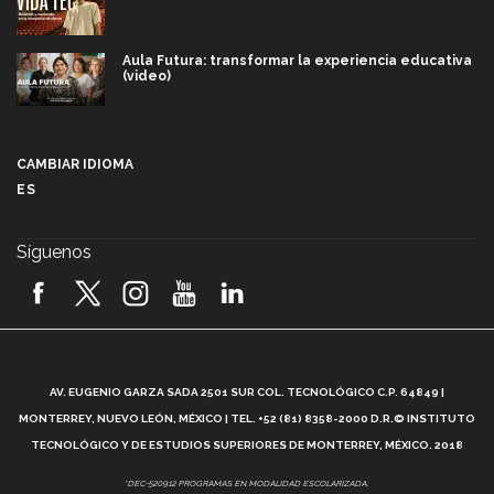
Aula Futura: transformar la experiencia educativa
(video)
Más que un festival cultural: así es la magia de
VIBRART 2026 (video)
CAMBIAR IDIOMA
ES
Javier Guzmán: investigación con impacto social
(video)
Síguenos
¡México, en el top del mundial de robótica FIRST
2026! (video)
Vida Tec: Pasión, disciplina y básquetbol, con Gael
Adame (video)
A
AV. EUGENIO GARZA SADA 2501 SUR COL. TECNOLÓGICO C.P. 64849 |
L
¿Cómo es el Modelo Educativo Tec? (video)
MONTERREY, NUEVO LEÓN, MÉXICO | TEL. +52 (81) 8358-2000 D.R.© INSTITUTO
TECNOLÓGICO Y DE ESTUDIOS SUPERIORES DE MONTERREY, MÉXICO. 2018
Vida Tec: Feminismo e Inteligencia Artificial, Paola
*DEC-520912 PROGRAMAS EN MODALIDAD ESCOLARIZADA.