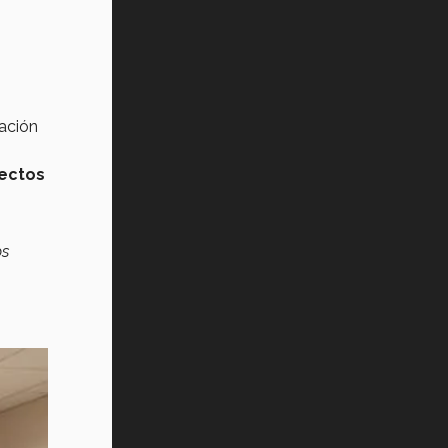
ación
yectos
s