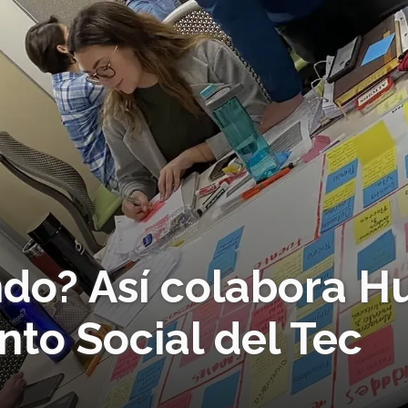
do? Así colabora H
to Social del Tec