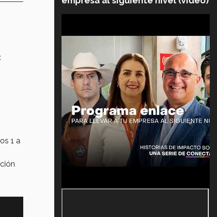
empresa al siguiente nivel (video)
:
os 1 a
ación