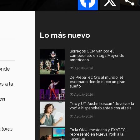
Lo más nuevo
Borregos CCM van por el
campeonato en Liga Mayor de
americano
06 Agosto 2026
onde
De PrepaTec Qro al mundo: el
escenario donde nació un gran
s a la
sueño
06 Agosto 2026
en
Tec y UT Austin buscan "devolver la
voz" a hispanohablantes con afasia
05 Agosto 2026
ntores
En la ONU: mexicana y EXATEC
representó en Nueva York a la
juventud