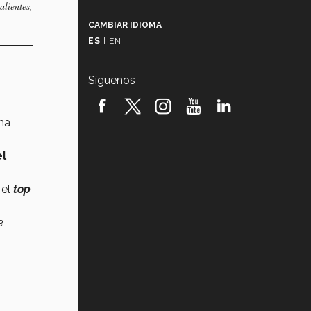
Más que un festival cultural: así es
alientes,
la magia de VIBRART 2026 (video)
CAMBIAR IDIOMA
ES
|
EN
Javier Guzmán: investigación con
impacto social (video)
Síguenos
¡México, en el top del mundial de
robótica FIRST 2026! (video)
 ha
Vida Tec: Pasión, disciplina y
básquetbol, con Gael Adame
el
(video)
¿Cómo es el Modelo Educativo
 el
top
Tec? (video)
e
Vida Tec: Feminismo e Inteligencia
Artificial, Paola Ricaurte (video)