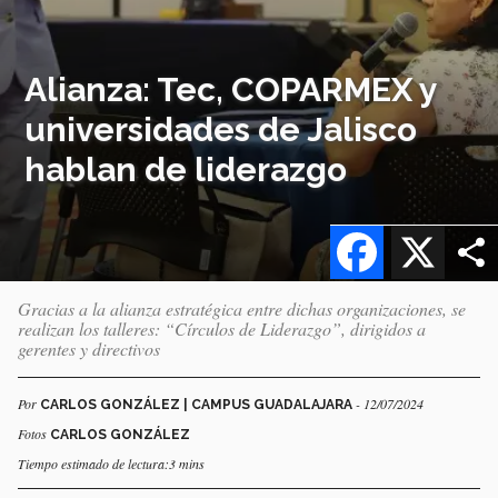
Alianza: Tec, COPARMEX y
universidades de Jalisco
hablan de liderazgo
Facebook
X
Gracias a la alianza estratégica entre dichas organizaciones, se
realizan los talleres: “Círculos de Liderazgo”, dirigidos a
gerentes y directivos
Por
- 12/07/2024
CARLOS GONZÁLEZ | CAMPUS GUADALAJARA
Fotos
CARLOS GONZÁLEZ
Tiempo estimado de lectura:3 mins