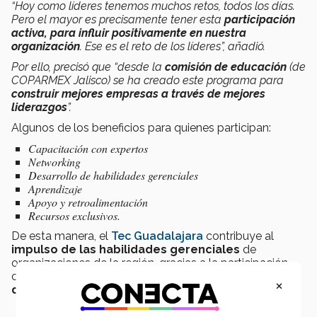
“
Hoy como líderes tenemos muchos retos, todos los días.
Pero el mayor es precisamente tener esta
participación
activa, para
influir positivamente en nuestra
organización
. Ese es el reto de los líderes
”, añadió.
Por ello, precisó que “
desde la
comisión de educación
(de
COPARMEX Jalisco) se ha creado este programa para
construir mejores empresas a través de mejores
liderazgos
”.
Algunos de los beneficios para quienes participan:
Capacitación con expertos
Networking
Desarrollo de habilidades gerenciales
Aprendizaje
Apoyo y retroalimentación
Recursos exclusivos.
De esta manera, el
Tec Guadalajara
contribuye al
impulso de las habilidades gerenciales
de
organizaciones de la región, gracias a la participación
clave de Claudia Félix en la
comisión de educación
×
de COPARMEX
.