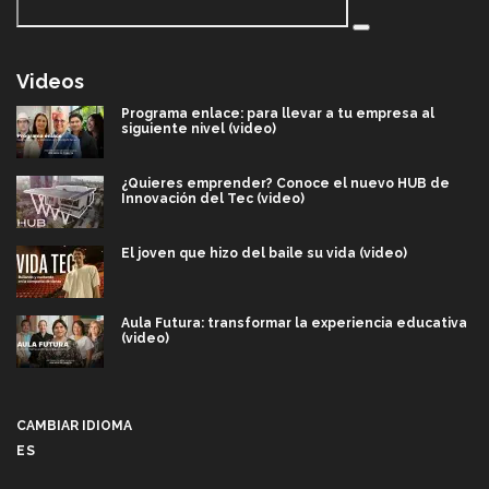
Videos
Programa enlace: para llevar a tu empresa al
siguiente nivel (video)
¿Quieres emprender? Conoce el nuevo HUB de
Innovación del Tec (video)
El joven que hizo del baile su vida (video)
Aula Futura: transformar la experiencia educativa
(video)
Más que un festival cultural: así es la magia de
VIBRART 2026 (video)
CAMBIAR IDIOMA
ES
Javier Guzmán: investigación con impacto social
(video)