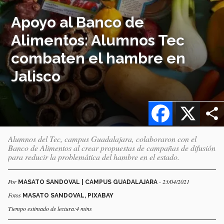
Apoyo al Banco de
Alimentos: Alumnos Tec
combaten el hambre en
Jalisco
Facebook
X
Alumnos del Tec, campus Guadalajara, colaboraron con el
Banco de Alimentos al crear propuestas de campañas de difusión
para reducir la problemática del hambre en el estado.
Por
- 23/04/2021
MASATO SANDOVAL | CAMPUS GUADALAJARA
Fotos
MASATO SANDOVAL, PIXABAY
Tiempo estimado de lectura:4 mins