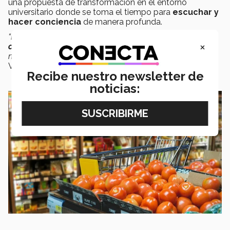
una propuesta de transformación en el entorno
universitario donde se toma el tiempo para
escuchar y
hacer conciencia
de manera profunda.
“El resultado esperado es generar un
desarrollo de
×
competencias éticas
y ciudadanas y en un segundo
nivel el entregable para su calificación”
, comentó
Vázquez.
Recibe nuestro newsletter de
noticias: