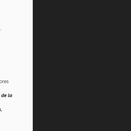
,
jores
r de la
s,