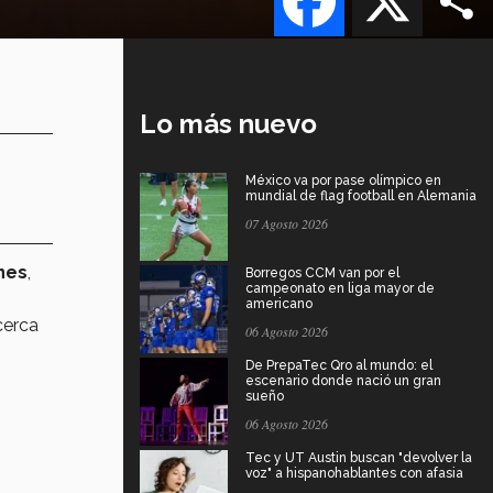
Lo más nuevo
México va por pase olímpico en
mundial de flag football en Alemania
07 Agosto 2026
nes
,
Borregos CCM van por el
campeonato en liga mayor de
americano
cerca
06 Agosto 2026
De PrepaTec Qro al mundo: el
escenario donde nació un gran
sueño
06 Agosto 2026
Tec y UT Austin buscan "devolver la
voz" a hispanohablantes con afasia