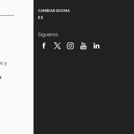
Más que un festival cultural: así es
la magia de VIBRART 2026 (video)
CAMBIAR IDIOMA
ES
Javier Guzmán: investigación con
impacto social (video)
Síguenos
¡México, en el top del mundial de
robótica FIRST 2026! (video)
Vida Tec: Pasión, disciplina y
es y
básquetbol, con Gael Adame
(video)
o
.
¿Cómo es el Modelo Educativo
Tec? (video)
Vida Tec: Feminismo e Inteligencia
Artificial, Paola Ricaurte (video)