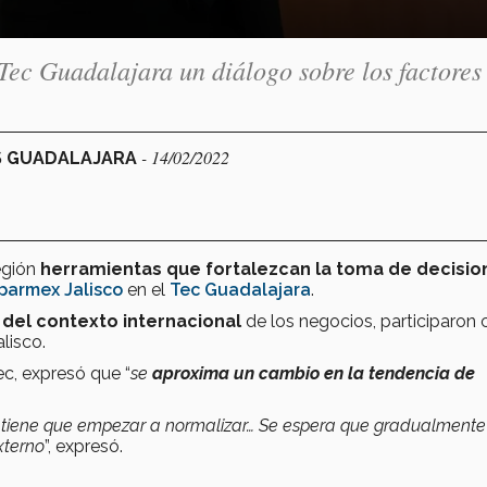
Tec Guadalajara un diálogo sobre los factores
2
- 14/02/2022
US GUADALAJARA
egión
herramientas que fortalezcan la toma de decisio
parmex Jalisco
en el
Tec Guadalajara
.
s del contexto internacional
de los negocios, participaron 
lisco.
ec, expresó que “
se
aproxima un cambio en la tendencia de
 tiene que empezar a normalizar… Se espera que gradualmente
xterno
”, expresó.