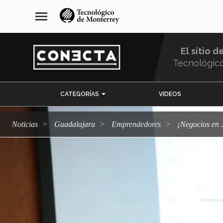
Pasar
navegación
menu
al
principal
contenido
principal
El sitio d
Tecnológic
Menu
CATEGORÍAS
VIDEOS
Comunidad
Noticias
Guadalajara
emprendedores
¡Negocios e