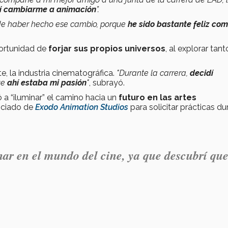
í cambiarme a animación
”.
 de haber hecho ese cambio, porque
he sido bastante feliz co
portunidad de
forjar sus propios universos
, al explorar tant
e, la industria cinematográfica.
"Durante la carrera,
decidí
ue
ahí estaba mi pasión
"
, subrayó.
a “iluminar” el camino hacia un
futuro en las artes
ociado de
Exodo Animation Studios
para solicitar prácticas du
nar en el mundo del cine, ya que descubrí qu