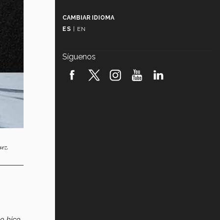
Más que un festival cultural: así es
la magia de VIBRART 2026 (video)
CAMBIAR IDIOMA
ES
|
EN
Javier Guzmán: investigación con
impacto social (video)
Síguenos
¡México, en el top del mundial de
robótica FIRST 2026! (video)
Vida Tec: Pasión, disciplina y
básquetbol, con Gael Adame
(video)
¿Cómo es el Modelo Educativo
Tec? (video)
aez.
Vida Tec: Feminismo e Inteligencia
Artificial, Paola Ricaurte (video)
e hice