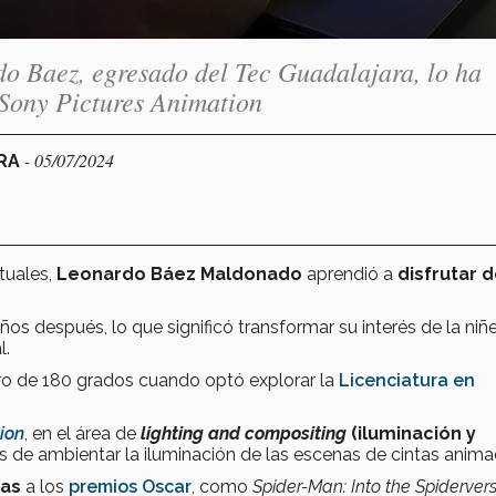
do Baez, egresado del Tec Guadalajara, lo ha
e Sony Pictures Animation
- 05/07/2024
ARA
tuales,
Leonardo Báez Maldonado
aprendió a
disfrutar d
s después, lo que significó transformar su interés de la niñ
l.
giro de 180 grados cuando optó explorar la
Licenciatura en
ion
, en el área de
lighting and compositing
(iluminación y
es de ambientar la iluminación de las escenas de cintas anim
das
a los
premios Oscar
, como
Spider-Man: Into the Spiderver