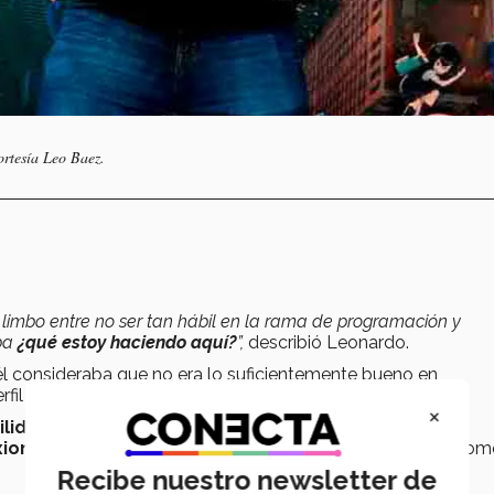
rtesía Leo Baez.
 limbo entre no ser tan hábil en la rama de programación y
aba
¿qué estoy haciendo aquí?
”,
describió Leonardo.
 él consideraba que no era lo suficientemente bueno en
l no se ajustaba al de la carrera.
×
ilidades sociales
las que lo ayudaron a
equilibrar su
iones y crear oportunidades
tanto en lo profesional com
Recibe nuestro newsletter de