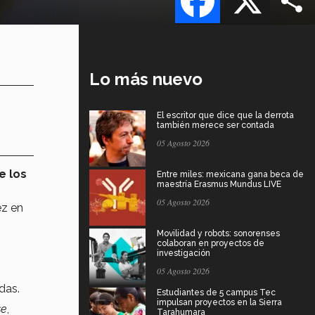
Lo más nuevo
El escritor que dice que la derrota
también merece ser contada
05 Agosto 2026
e los
Entre miles: mexicana gana beca de
maestría Erasmus Mundus LIVE
05 Agosto 2026
ez en
Movilidad y robots: sonorenses
colaboran en proyectos de
investigación
05 Agosto 2026
adas.
Estudiantes de 5 campus Tec
impulsan proyectos en la Sierra
se
,
Tarahumara