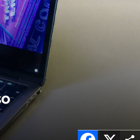
so
Facebook
X