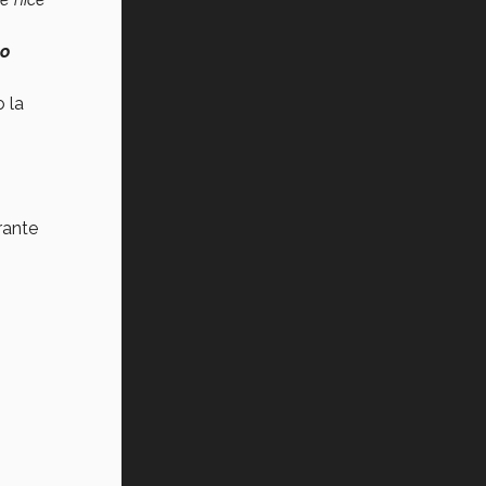
mo
o la
rante
e