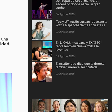
De PrepaTec Qro al mundo: el
escenario donde nació un gran
sueño
06 Agosto 2026
Tec y UT Austin buscan "devolver la
voz" a hispanohablantes con afasia
z
05 Agosto 2026
n una
En la ONU: mexicana y EXATEC
lidad
representó en Nueva York a la
juventud
05 Agosto 2026
El escritor que dice que la derrota
también merece ser contada
05 Agosto 2026