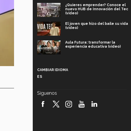
¿Quieres emprender? Conoce el
nuevo HUB de Innovación del Tec
(video)
El joven que hizo del baile su vida
(video)
Aula Futura: transformar la
experiencia educativa (video)
Más que un festival cultural: así es
la magia de VIBRART 2026 (video)
CAMBIAR IDIOMA
ES
Javier Guzmán: investigación con
impacto social (video)
Síguenos
¡México, en el top del mundial de
robótica FIRST 2026! (video)
Vida Tec: Pasión, disciplina y
básquetbol, con Gael Adame
(video)