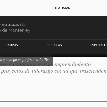
NOTICIAS
sión y entrega en
e noticias
del
ec
o de Monterrey
CAMPUS
ESCUELAS
ESPECIALE
n y entrega en profesores del Tec
ron reconocidos por su emprendimiento,
 proyectos de liderazgo social que trascienden