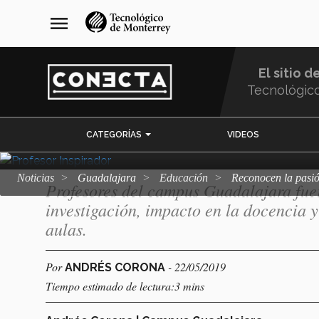
Pasar
navegación
menu
al
principal
Reconocen la pa
contenido
principal
El sitio d
profesores del T
Tecnológic
Menu
CATEGORÍAS
VIDEOS
Comunidad
Noticias
Guadalajara
Educación
Reconocen la pasió
Profesores del campus Guadalajara fue
investigación, impacto en la docencia y
aulas.
Por
- 22/05/2019
ANDRÉS CORONA
Tiempo estimado de lectura:3 mins