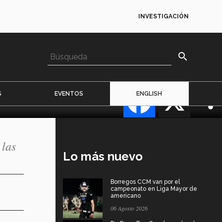
INVESTIGACIÓN
search
Facebook
X
S
EVENTOS
ENGLISH
 las
Lo más nuevo
Borregos CCM van por el
campeonato en Liga Mayor de
americano
06 Agosto 2026