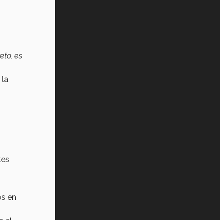
¿Cómo es el Modelo Educativo
Tec? (video)
Vida Tec: Feminismo e Inteligencia
Artificial, Paola Ricaurte (video)
eto, es
 la
tes
os en