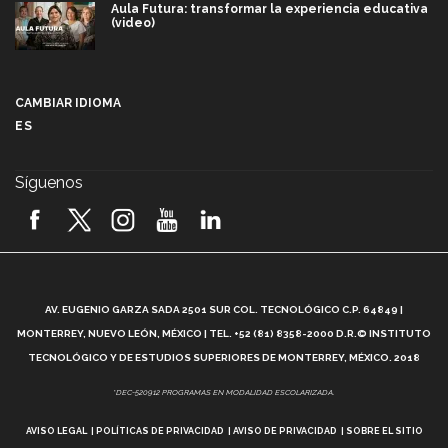
Aula Futura: transformar la experiencia educativa
(video)
Más que un festival cultural: así es la magia de
VIBRART 2026 (video)
CAMBIAR IDIOMA
ES
Javier Guzmán: investigación con impacto social
(video)
Síguenos
¡México, en el top del mundial de robótica FIRST
2026! (video)
Vida Tec: Pasión, disciplina y básquetbol, con Gael
Adame (video)
A
AV. EUGENIO GARZA SADA 2501 SUR COL. TECNOLÓGICO C.P. 64849 |
L
¿Cómo es el Modelo Educativo Tec? (video)
MONTERREY, NUEVO LEÓN, MÉXICO | TEL. +52 (81) 8358-2000 D.R.© INSTITUTO
TECNOLÓGICO Y DE ESTUDIOS SUPERIORES DE MONTERREY, MÉXICO. 2018
Vida Tec: Feminismo e Inteligencia Artificial, Paola
*DEC-520912 PROGRAMAS EN MODALIDAD ESCOLARIZADA.
Ricaurte (video)
AVISO LEGAL
POLÍTICAS DE PRIVACIDAD
AVISO DE PRIVACIDAD
SOBRE EL SITIO