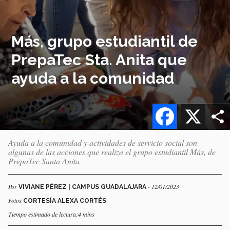
Más, grupo estudiantil de
PrepaTec Sta. Anita que
ayuda a la comunidad
Facebook
X
Ayuda a la comunidad y actividades de servicio social son
algunas de las acciones que realiza el grupo estudiantil Más, de
PrepaTec Santa Anita
Por
- 12/01/2023
VIVIANE PÉREZ | CAMPUS GUADALAJARA
Fotos
CORTESÍA ALEXA CORTÉS
Tiempo estimado de lectura:4 mins