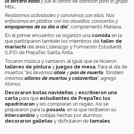
la tercera edad
y fue el centro de atención para el grupo
Más
…
Realizamos actividades y convivimos con ellos. Nos
enfocamos en platicar con los abuelitos, conocerlos y
empaparnos de su día a día
”, complementó Mariana.
En el primer encuentro se organizó una
comida
en la
que participaron también los miembros del
taller de
mariachi
del área Liderazgo y Formación Estudiantil
(LiFE)
de PrepaTec Santa Anita.
Tocaron música y cantaron, al igual que se hicieron
talleres de pintura
y
juegos de mesa
. Para el día de
muertos “
les llevamos
atole
y
pan de muerto
. También
creamos
altares de muertos y calaveritas
”, agregó
Alonso.
Decoraron botas navideñas
y
escribieron una
carta
para que
estudiantes de PrepaTec los
apadrinaran
y les compraran un regalo. Así se
prepararon para la
posada
, en la que recibieron su
intercambio
y cobijas hechas por alumnos;
decoraron galletas
y disfrutaron de
tamales
.