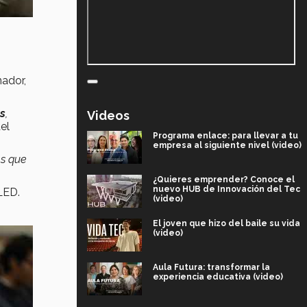
nador,
s
,
Videos
el
Programa enlace: para llevar a tu
empresa al siguiente nivel (video)
es que
¿Quieres emprender? Conoce el
nuevo HUB de Innovación del Tec
LED.
(video)
El joven que hizo del baile su vida
(video)
Aula Futura: transformar la
experiencia educativa (video)