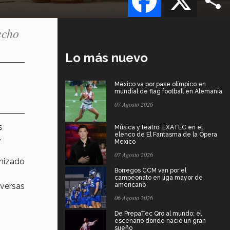
echo
Lo más nuevo
México va por pase olímpico en
mundial de flag football en Alemania
07 Agosto 2026
s
Música y teatro: EXATEC en el
elenco de El Fantasma de la Ópera
,
Mexico
07 Agosto 2026
anizado
Borregos CCM van por el
campeonato en liga mayor de
iversas
americano
06 Agosto 2026
De PrepaTec Qro al mundo: el
escenario donde nació un gran
sueño