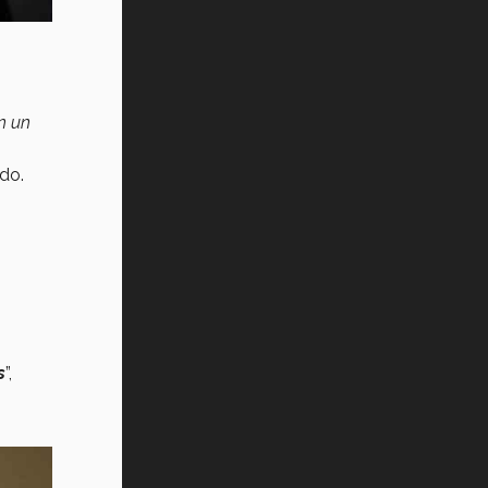
n un
do.
s
”,