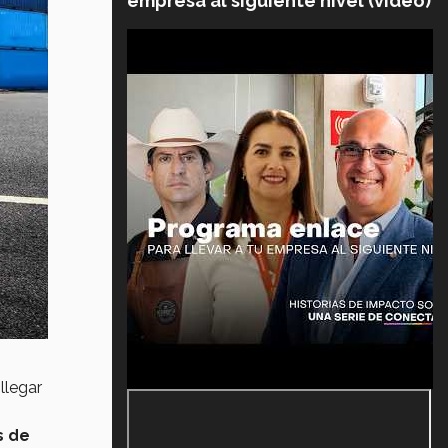
empresa al siguiente nivel (video)
llegar
s de