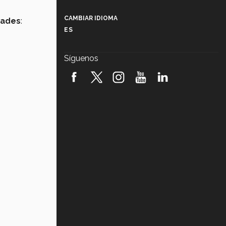
Más que un festival cultural: así es
la magia de VIBRART 2026 (video)
CAMBIAR IDIOMA
dades
:
ES
Javier Guzmán: investigación con
impacto social (video)
Síguenos
¡México, en el top del mundial de
robótica FIRST 2026! (video)
Vida Tec: Pasión, disciplina y
básquetbol, con Gael Adame
(video)
¿Cómo es el Modelo Educativo
Tec? (video)
Vida Tec: Feminismo e Inteligencia
Artificial, Paola Ricaurte (video)