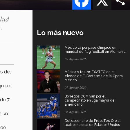
alud
,
Lo más nuevo
México va por pase olímpico en
mundial de flag football en Alemania
07 Agosto 2026
es del
Música y teatro: EXATEC en el
elenco de El Fantasma de la Ópera
Mexico
quiere
07 Agosto 2026
Borregos CCM van por el
ado 7
campeonato en liga mayor de
americano
06 Agosto 2026
n un
Del escenario de PrepaTec Qro al
teatro musical en Estados Unidos
 de