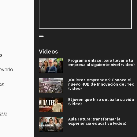
Videos
s
Programa enlace: para llevar a tu
empresa al siguiente nivel (video)
levarlo
¿Quieres emprender? Conoce el
os
nuevo HUB de Innovación del Tec
(video)
El joven que hizo del baile su vida
(video)
ren
Aula Futura: transformar la
experiencia educativa (video)