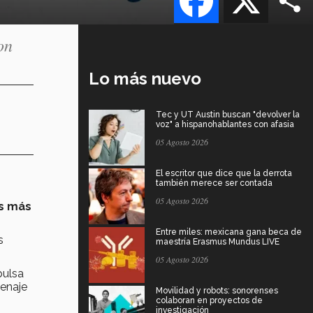
on
Lo más nuevo
Tec y UT Austin buscan "devolver la
voz" a hispanohablantes con afasia
05 Agosto 2026
El escritor que dice que la derrota
también merece ser contada
05 Agosto 2026
as más
Entre miles: mexicana gana beca de
s
maestría Erasmus Mundus LIVE
05 Agosto 2026
pulsa
enaje
Movilidad y robots: sonorenses
colaboran en proyectos de
investigación