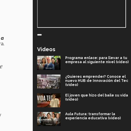
 a
a.
Videos
Programa enlace: para llevar a tu
empresa al siguiente nivel (video)
de
¿Quieres emprender? Conoce el
nuevo HUB de Innovación del Tec
(video)
El joven que hizo del baile su vida
(video)
Aula Futura: transformar la
y
experiencia educativa (video)