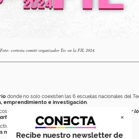
Foto: cortesía comité organizador Tec en la FIL 2024.
rio
donde no solo coexisten las 6 escuelas nacionales del Tec
ía, emprendimiento e investigación
.
cos de la EHE, señaló que
“el stand no solo busca
destacar l
×
arte de ella y lo que podemos hacer
”.
tiva en el diseño y preparación del
stand
, al aplicar sus
las necesidades del mismo
.
Natalia Rocha, destacó que
Recibe nuestro newsletter de