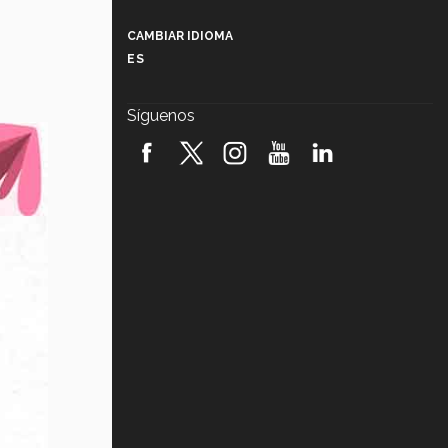
Más que un festival cultural: así es
la magia de VIBRART 2026 (video)
CAMBIAR IDIOMA
ES
Javier Guzmán: investigación con
impacto social (video)
Síguenos
¡México, en el top del mundial de
robótica FIRST 2026! (video)
Vida Tec: Pasión, disciplina y
básquetbol, con Gael Adame
(video)
¿Cómo es el Modelo Educativo
Tec? (video)
Vida Tec: Feminismo e Inteligencia
Artificial, Paola Ricaurte (video)