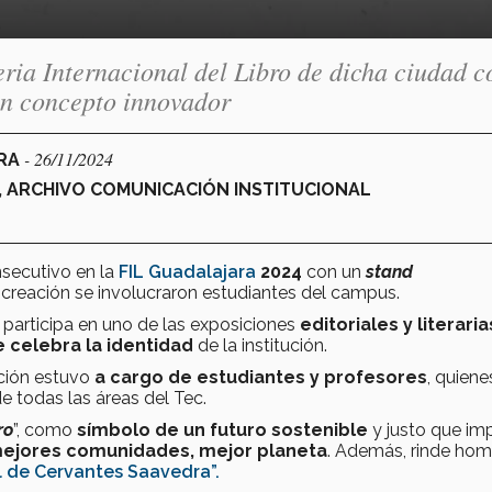
eria Internacional del Libro de dicha ciudad c
 un concepto innovador
- 26/11/2024
ARA
4, ARCHIVO COMUNICACIÓN INSTITUCIONAL
nsecutivo en la
FIL Guadalajara
2024
con un
stand
creación se involucraron estudiantes del campus.
participa en uno de las exposiciones
editoriales y literari
 celebra la identidad
de la institución.
ición estuvo
a cargo de estudiantes y profesores
, quiene
e todas las áreas del Tec.
ro
”, como
símbolo de un futuro sostenible
y justo que im
mejores comunidades, mejor planeta
. Además, rinde hom
l de Cervantes Saavedra”.