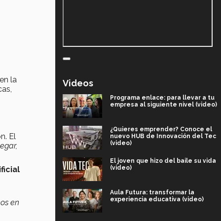
en la
Videos
cas,
Programa enlace: para llevar a tu
empresa al siguiente nivel (video)
.
¿Quieres emprender? Conoce el
n. El
nuevo HUB de Innovación del Tec
(video)
egar,
El joven que hizo del baile su vida
(video)
ficial
Aula Futura: transformar la
experiencia educativa (video)
mos en