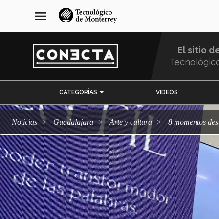
Pasar
navegación
menu
al
principal
contenido
principal
El sitio d
Tecnológic
Menu
CATEGORÍAS
VIDEOS
Comunidad
Noticias
Guadalajara
arte y cultura
8 momentos des