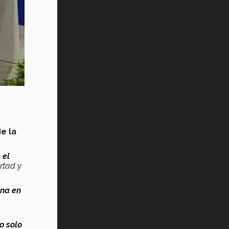
de la
 el
ertad y
ena en
o solo