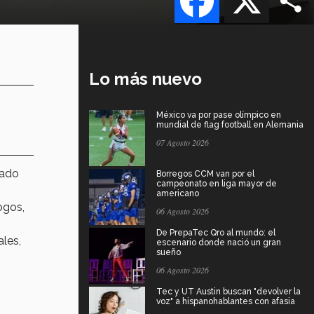
Lo más nuevo
México va por pase olímpico en
mundial de flag football en Alemania
07 Agosto 2026
cado
Borregos CCM van por el
campeonato en liga mayor de
americano
ogos,
06 Agosto 2026
De PrepaTec Qro al mundo: el
ales,
escenario donde nació un gran
sueño
06 Agosto 2026
Tec y UT Austin buscan "devolver la
voz" a hispanohablantes con afasia