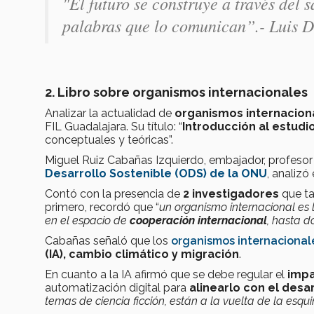
"El futuro se construye a través del s
palabras que lo comunican”.- Luis D
2. Libro sobre organismos internacionales
Analizar la actualidad de
organismos internacion
FIL Guadalajara. Su título: “
Introducción al estudi
conceptuales y teóricas”.
Miguel Ruiz Cabañas Izquierdo, embajador, profesor y 
Desarrollo Sostenible (ODS) de la ONU
,
analizó 
Contó con la presencia de
2
investigadores
que ta
primero, recordó que “
un organismo internacional es 
en el espacio de
cooperación internacional
, hasta d
Cabañas señaló que los
organismos internacionale
(IA), cambio climático y migración
.
En cuanto a la IA afirmó que se debe regular el
impa
automatización digital para
alinearlo con el desa
temas de ciencia ficción, están a la vuelta de la esqu