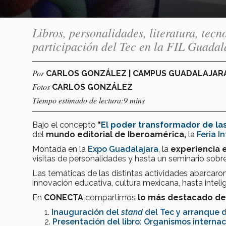
Libros, personalidades, literatura, tecn
participación del Tec en la FIL Guadal
Por
CARLOS GONZÁLEZ | CAMPUS GUADALAJAR
Fotos
CARLOS GONZÁLEZ
Tiempo estimado de lectura:9 mins
Bajo el concepto
"
El poder transformador de la
del
mundo editorial de Iberoamérica,
la
Feria I
Montada en la
Expo Guadalajara
, la
experiencia e
visitas de personalidades y hasta un seminario sobr
Las temáticas de las distintas actividades abarcaron
innovación educativa, cultura mexicana, hasta inteligen
En
CONECTA
compartimos
lo más destacado de l
Inauguración del
stand
del Tec y arranque 
Presentación del libro: Organismos internac