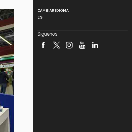
Más que un festival cultural: así es
la magia de VIBRART 2026 (video)
CAMBIAR IDIOMA
ES
Javier Guzmán: investigación con
impacto social (video)
Síguenos
¡México, en el top del mundial de
robótica FIRST 2026! (video)
Vida Tec: Pasión, disciplina y
básquetbol, con Gael Adame
(video)
¿Cómo es el Modelo Educativo
Tec? (video)
Vida Tec: Feminismo e Inteligencia
Artificial, Paola Ricaurte (video)