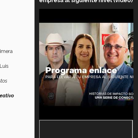
empresa al siguiente nivel (video)
rimera
Luis
stos
eativo