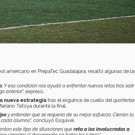
tbol americano en PrepaTec Guadalajara, resaltó algunas de la
o.
Y esa condición nos ayudó a enfrentar nuevos retos tras salir
go anterior
”, expresó.
a nueva estrategia
tras el esguince de cuello del
quarterba
ariano Tafoya durante la final.
ipo
y entender que se requería de su mejor esfuerzo. Cierran la
e cada alumno
”, concluyó Esquivel.
rentan este tipo de situaciones que
reta a los involucrados a
por vigorizar el desempeño en todos los rubros”
.