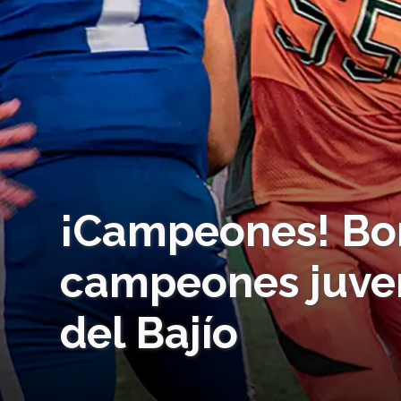
¡Campeones! Bo
campeones juven
del Bajío