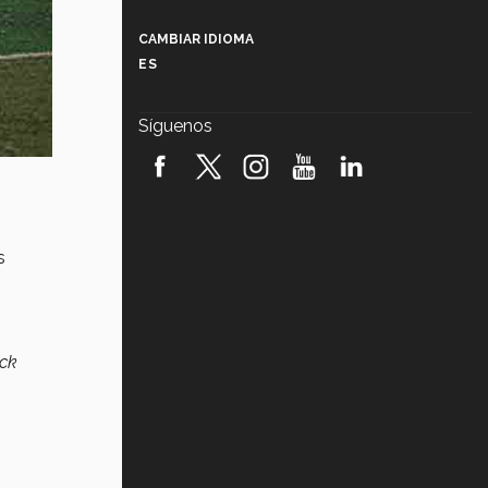
Más que un festival cultural: así es
la magia de VIBRART 2026 (video)
CAMBIAR IDIOMA
ES
Javier Guzmán: investigación con
impacto social (video)
Síguenos
¡México, en el top del mundial de
robótica FIRST 2026! (video)
Vida Tec: Pasión, disciplina y
básquetbol, con Gael Adame
(video)
s
¿Cómo es el Modelo Educativo
Tec? (video)
Vida Tec: Feminismo e Inteligencia
ck
Artificial, Paola Ricaurte (video)