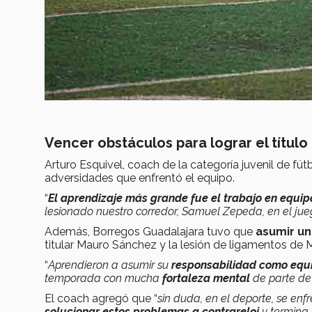
Vencer obstáculos para lograr el título
Arturo Esquivel, coach de la categoría juvenil de fú
adversidades que enfrentó el equipo.
“
El aprendizaje más grande fue el trabajo en equip
lesionado nuestro corredor, Samuel Zepeda, en el jue
Además, Borregos Guadalajara tuvo que
asumir un
titular Mauro Sánchez y la lesión de ligamentos de M
“
Aprendieron a asumir su
responsabilidad como equ
temporada con mucha
fortaleza mental
de parte d
El coach agregó que “
sin duda, en el deporte, se enf
solucionar estos problemas a contrareloj
y termina 