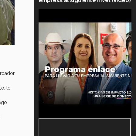
empresa al siguiente nivel (video)
arcador
o, lo
iego
2