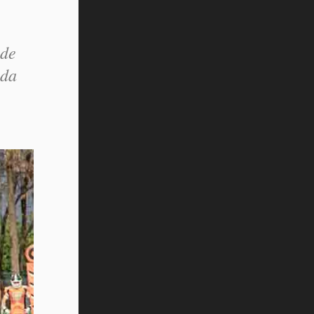
 de
ada