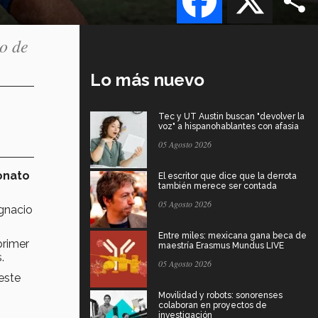
o de
Lo más nuevo
Tec y UT Austin buscan "devolver la
voz" a hispanohablantes con afasia
05 Agosto 2026
nato
El escritor que dice que la derrota
también merece ser contada
05 Agosto 2026
gnacio
Entre miles: mexicana gana beca de
primer
maestría Erasmus Mundus LIVE
.
05 Agosto 2026
este
Movilidad y robots: sonorenses
colaboran en proyectos de
investigación