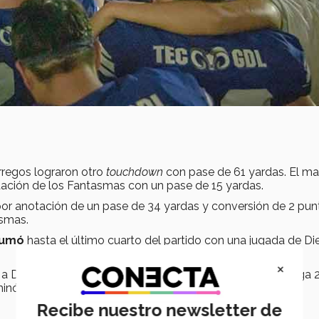
orregos lograron otro
touchdown
con pase de 61 yardas. El m
otación de los Fantasmas con un pase de 15 yardas.
or anotación de un pase de 34 yardas y conversión de 2 punt
asmas.
sumó
hasta el último cuarto del partido con una jugada de D
×
 Diego Oropeza, en una jugada de conversión (que otorga 
inó el marcador final.
Recibe nuestro newsletter de