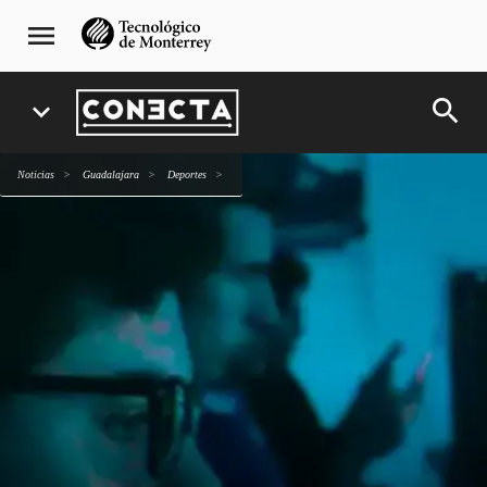
Pasar
navegación
menu
al
principal
contenido
principal
search
expand_more
Noticias
Guadalajara
deportes