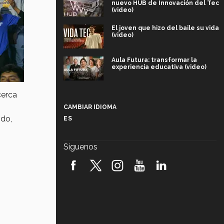
nuevo HUB de Innovación del Tec
(video)
El joven que hizo del baile su vida
(video)
Aula Futura: transformar la
experiencia educativa (video)
Más que un festival cultural: así es
cerca
la magia de VIBRART 2026 (video)
CAMBIAR IDIOMA
ndo,
ES
Javier Guzmán: investigación con
impacto social (video)
Síguenos
¡México, en el top del mundial de
robótica FIRST 2026! (video)
Vida Tec: Pasión, disciplina y
básquetbol, con Gael Adame
(video)
¿Cómo es el Modelo Educativo