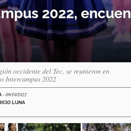
campus 2022, encuen
gión occidente del Tec, se reunieron en
vo Intercampus 2022
- 09/10/2022
A
ICIO LUNA