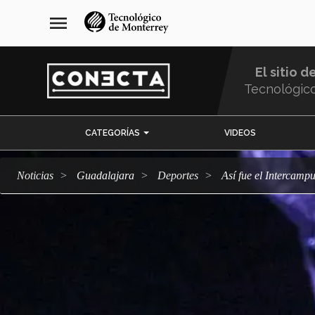
Pasar
navegación
menu
al
principal
contenido
principal
El sitio d
Tecnológic
Menu
CATEGORÍAS
VIDEOS
Comunidad
Noticias
Guadalajara
deportes
Así fue el Intercam