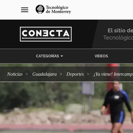
Pasar
navegación
menu
al
principal
contenido
principal
El sitio d
Tecnológic
Menu
CATEGORÍAS
VIDEOS
Comunidad
Noticias
Guadalajara
deportes
¡Ya viene! Intercam