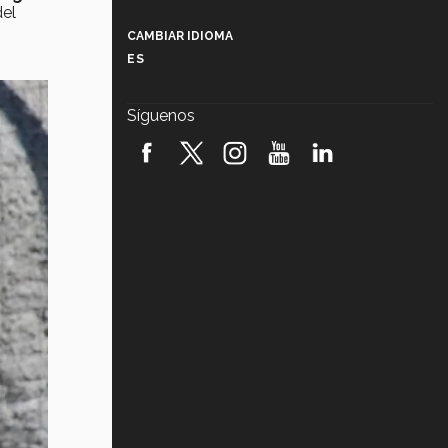
Más que un festival cultural: así es
del
la magia de VIBRART 2026 (video)
CAMBIAR IDIOMA
ES
Javier Guzmán: investigación con
impacto social (video)
Síguenos
¡México, en el top del mundial de
robótica FIRST 2026! (video)
Vida Tec: Pasión, disciplina y
básquetbol, con Gael Adame
(video)
¿Cómo es el Modelo Educativo
Tec? (video)
Vida Tec: Feminismo e Inteligencia
Artificial, Paola Ricaurte (video)