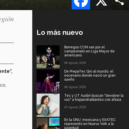
egión
Lo más nuevo
Borregos CCM van por el
campeonato en Liga Mayor de
americano
06 Agosto 2026
nte”,
De PrepaTec Qro al mundo: el
escenario donde nació un gran
sueño
co,
06 Agosto 2026
Tec y UT Austin buscan "devolver la
voz" a hispanohablantes con afasia
05 Agosto 2026
En la ONU: mexicana y EXATEC
representó en Nueva York a la
juventud