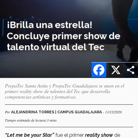
¡Brilla una estrella!
Concluye primer show de
talento virtual del Tec
Facebook
X
PrepaTec Santa Anita y PrepaTec Guadalajara se unen en el
primer reality show de talentos del Tec que desarrolla
competencias artísticas y formativas.
Por
- 11/12/2020
ALEJANDRINA TORRES | CAMPUS GUADALAJARA
Tiempo estimado de lectura:3 mins
“Let me be your Star”
fue el primer
reality show
de