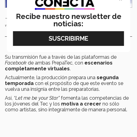
Recibe nuestro newsletter de
“Let me be your Star” fue totalmente online, contó con escenarios
noticias:
virtuales y 5 jueces especialistas en cada uno de sus episodios.
Su transmisión fue a través de las plataformas de
Facebook
de ambas PrepaTec, con
escenarios
completamente virtuales
.
Actualmente, la producción prepara una
segunda
temporada
con el propósito de que este evento se
vuelva una insignia entre las preparatorias.
Así,
“Let me be your Star”
fomenta las competencias de
los jóvenes del Tec y los
motiva a crecer
no sólo
como artistas, sino integralmente de manera personal.