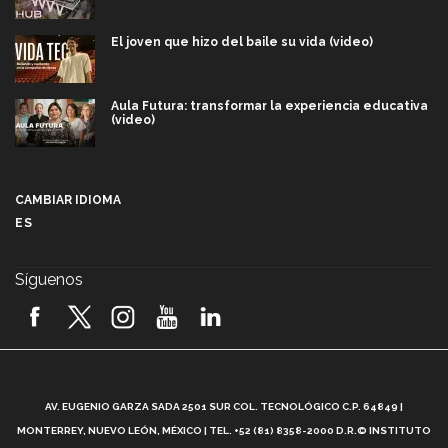
El joven que hizo del baile su vida (video)
Aula Futura: transformar la experiencia educativa
(video)
Más que un festival cultural: así es la magia de
VIBRART 2026 (video)
CAMBIAR IDIOMA
ES
Javier Guzmán: investigación con impacto social
(video)
Síguenos
¡México, en el top del mundial de robótica FIRST
2026! (video)
Vida Tec: Pasión, disciplina y básquetbol, con Gael
Adame (video)
A
AV. EUGENIO GARZA SADA 2501 SUR COL. TECNOLÓGICO C.P. 64849 |
L
¿Cómo es el Modelo Educativo Tec? (video)
MONTERREY, NUEVO LEÓN, MÉXICO | TEL. +52 (81) 8358-2000 D.R.© INSTITUTO