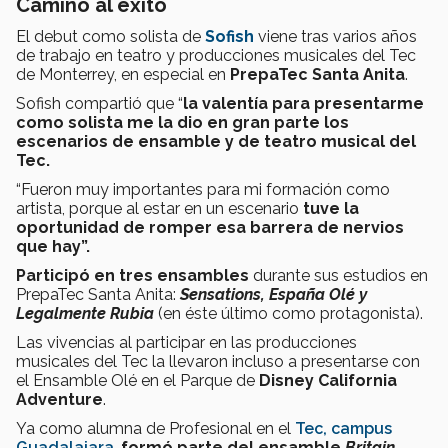
Camino al éxito
El debut como solista de
Sofish
viene tras varios años
de trabajo en teatro y producciones musicales del Tec
de Monterrey, en especial en
PrepaTec Santa Anita
.
Sofish compartió que “
la valentía para presentarme
como solista me la dio en gran parte los
escenarios de ensamble y de teatro musical del
Tec.
“Fueron muy importantes para mi formación como
artista, porque al estar en un escenario
tuve la
oportunidad de romper esa barrera de nervios
que hay”.
Participó en tres ensambles
durante sus estudios en
PrepaTec Santa Anita:
Sensations, España Olé y
Legalmente Rubia
(en éste último como protagonista).
Las vivencias al participar en las producciones
musicales del Tec la llevaron incluso a presentarse con
el Ensamble Olé en el Parque de
Disney California
Adventure
.
Ya como alumna de Profesional en el
Tec, campus
Guadalajara
,
formó parte del ensamble
Britain,