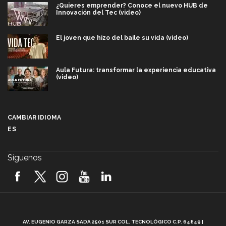
¿Quieres emprender? Conoce el nuevo HUB de
Innovación del Tec (video)
El joven que hizo del baile su vida (video)
Aula Futura: transformar la experiencia educativa
(video)
Más que un festival cultural: así es la magia de
VIBRART 2026 (video)
CAMBIAR IDIOMA
ES
Javier Guzmán: investigación con impacto social
(video)
Síguenos
¡México, en el top del mundial de robótica FIRST
2026! (video)
Vida Tec: Pasión, disciplina y básquetbol, con Gael
Adame (video)
A
AV. EUGENIO GARZA SADA 2501 SUR COL. TECNOLÓGICO C.P. 64849 |