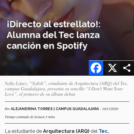
¡Directo al estrellato!:
Alumna del Tec lanza
canción en Spotify
Facebook
X
Sofía López, “Sofish”, estudiante de Arquitectura (ARQ) del Tec,
campus Guadalajara, presenta su sencillo “I Don’t Want Your
Love”, el primero de su álbum debut.
Por
- 10/11/2020
ALEJANDRINA TORRES | CAMPUS GUADALAJARA
Tiempo estimado de lectura:3 mins
La estudiante de
Arquitectura (ARQ)
del
Tec,