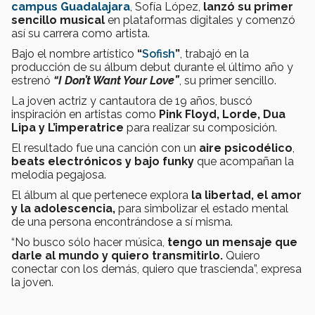
campus Guadalajara
, Sofía López,
lanzó su primer
sencillo musical
en plataformas digitales y comenzó
así su carrera como artista.
Bajo el nombre artístico
“
Sofish
”
, trabajó en la
producción de su álbum debut durante el último año y
estrenó
“I Don’t Want Your Love”
, su primer sencillo.
La joven actriz y cantautora de 19 años, buscó
inspiración en artistas como
Pink Floyd, Lorde, Dua
Lipa y L’imperatrice
para realizar su composición.
El resultado fue una canción con un
aire psicodélico
,
beats electrónicos y bajo funky
que acompañan la
melodía pegajosa.
El álbum al que pertenece explora
la libertad, el amor
y la adolescencia,
para
simbolizar el estado mental
de una persona encontrándose a sí misma.
“No busco sólo hacer música,
tengo un mensaje que
darle al mundo y quiero transmitirlo.
Quiero
conectar con los demás, quiero que trascienda”, expresa
la joven.