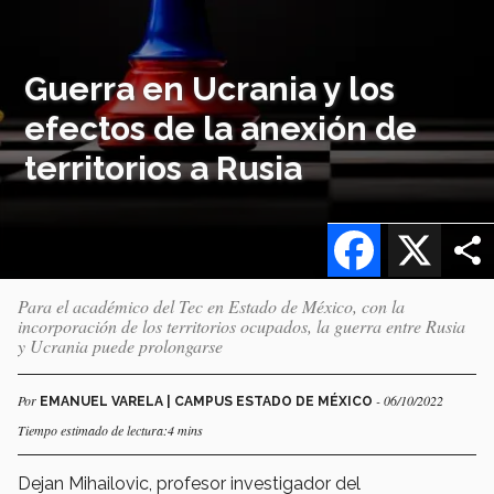
Guerra en Ucrania y los
efectos de la anexión de
territorios a Rusia
Facebook
X
Para el académico del Tec en Estado de México, con la
incorporación de los territorios ocupados, la guerra entre Rusia
y Ucrania puede prolongarse
Por
- 06/10/2022
EMANUEL VARELA | CAMPUS ESTADO DE MÉXICO
Tiempo estimado de lectura:4 mins
Dejan Mihailovic, profesor investigador del