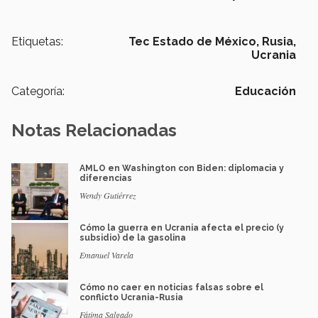
Etiquetas:
Tec Estado de México,
Rusia,
Ucrania
Categoría:
Educación
Notas Relacionadas
AMLO en Washington con Biden: diplomacia y
diferencias
Wendy Gutiérrez
Cómo la guerra en Ucrania afecta el precio (y
subsidio) de la gasolina
Emanuel Varela
Cómo no caer en noticias falsas sobre el
conflicto Ucrania-Rusia
Fátima Salgado