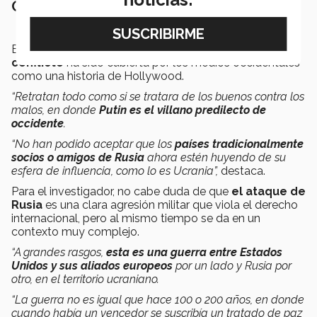
Occidente y los medios
En opinión del experto, la situación
actual del
conflicto
ha sido cubierta por los medios occidentales
como una historia de Hollywood.
“Retratan todo como si se tratara de los buenos contra los
malos, en donde
Putin es el villano
predilecto de
occidente
.
“No han podido aceptar que los
países tradicionalmente
socios o amigos de Rusia
ahora estén huyendo de su
esfera de influencia
, como lo es Ucrania”,
destaca.
Para el investigador, no cabe duda de que
el ataque de
Rusia
es una clara agresión militar que viola el derecho
internacional, pero al mismo tiempo se da en un
contexto muy complejo.
“A grandes rasgos,
esta es una guerra
entre Estados
Unidos y sus aliados europeos
por un lado y Rusia por
otro, en el territorio ucraniano.
“La guerra no es igual que hace 100 o 200 años, en donde
cuando había un vencedor se suscribía un tratado de paz