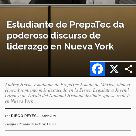
Estudiante de PrepaTec da
poderoso discurso de
liderazgo en Nueva York
Facebook
X
Audrey Hevia, estudiante de PrepaTec Estado de México, obtuvo
el nombramiento más destacado en la Sesión Legislativa Juvenil
Lorenzo de Zavala del National Hispanic Institute, que se realizó
en Nueva York
Por
- 21/08/2019
DIEGO REYES
Tiempo estimado de lectura:3 mins