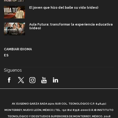
El joven que hizo del baile su vida (video)
Aula Futura: transformar la experiencia educativa
(video)
Más que un festival cultural: así es la magia de
VIBRART 2026 (video)
CAMBIAR IDIOMA
ES
Javier Guzmán: investigación con impacto social
(video)
Síguenos
¡México, en el top del mundial de robótica FIRST
2026! (video)
Vida Tec: Pasión, disciplina y básquetbol, con Gael
Adame (video)
A
AV. EUGENIO GARZA SADA 2501 SUR COL. TECNOLÓGICO C.P. 64849 |
L
¿Cómo es el Modelo Educativo Tec? (video)
MONTERREY, NUEVO LEÓN, MÉXICO | TEL. +52 (81) 8358-2000 D.R.© INSTITUTO
TECNOLÓGICO Y DE ESTUDIOS SUPERIORES DE MONTERREY, MÉXICO. 2018