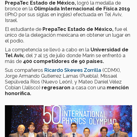
PrepaTec Estado de México,
logró la medalla de
bronce en la
Olimpiada Internacional de Física 2019
(IPhO por sus siglas en inglés)
efectuada en Tel Aviv,
Israel.
El estudiante de
PrepaTec Estado de México,
fue el
único de la delegación mexicana en obtener un lugar en
el podio.
La competencia se llevó a cabo en la
Universidad de
Tel Aviv,
del 7 al 15 de julio donde Marín se enfrentó a
más de
400 competidores de 90 países.
Sus compañeros
Ricardo Skewes Zorrilla
(CDMX),
Jorge Armando Gutierrez Lamas (Puebla), Missael
Sepúlveda Ríos (Nuevo León), y Mateo Daniel Vélez
Cobian (Jalisco)
regresaron
a casa con una
mención
honorífica.