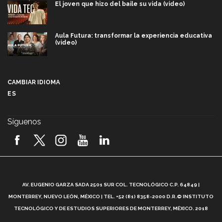
El joven que hizo del baile su vida (video)
Aula Futura: transformar la experiencia educativa
(video)
Más que un festival cultural: así es la magia de
VIBRART 2026 (video)
CAMBIAR IDIOMA
ES
Javier Guzmán: investigación con impacto social
(video)
Síguenos
¡México, en el top del mundial de robótica FIRST
2026! (video)
Vida Tec: Pasión, disciplina y básquetbol, con Gael
Adame (video)
A
AV. EUGENIO GARZA SADA 2501 SUR COL. TECNOLÓGICO C.P. 64849 |
L
¿Cómo es el Modelo Educativo Tec? (video)
MONTERREY, NUEVO LEÓN, MÉXICO | TEL. +52 (81) 8358-2000 D.R.© INSTITUTO
TECNOLÓGICO Y DE ESTUDIOS SUPERIORES DE MONTERREY, MÉXICO. 2018