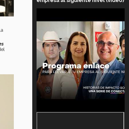
empresa al siguiente nivel (video)
la
es
del