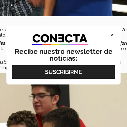
, el equipo de robótica, cuentan en entrevista para
CONECTA
×
to.
des cumplir oportunidades
que están al alcance de las
mejor
e quinto semestre de Bachillerato Internacional y miembro 
Recibe nuestro newsletter de
noticias:
stado en un lugar donde pudiera involucrarme tanto en las
ompartió Adolfo Moreno Silva.