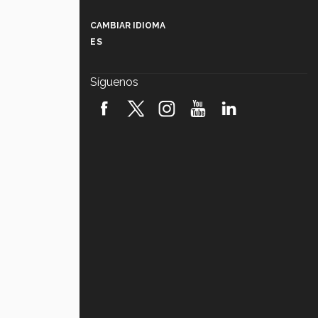
Más que un festival cultural: así es
la magia de VIBRART 2026 (video)
CAMBIAR IDIOMA
ES
Javier Guzmán: investigación con
impacto social (video)
Síguenos
¡México, en el top del mundial de
robótica FIRST 2026! (video)
Vida Tec: Pasión, disciplina y
básquetbol, con Gael Adame
(video)
¿Cómo es el Modelo Educativo
Tec? (video)
Vida Tec: Feminismo e Inteligencia
Artificial, Paola Ricaurte (video)