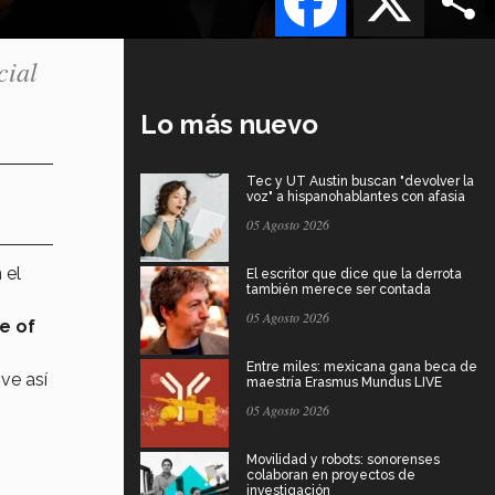
cial
Lo más nuevo
Tec y UT Austin buscan "devolver la
voz" a hispanohablantes con afasia
05 Agosto 2026
 el
El escritor que dice que la derrota
también merece ser contada
05 Agosto 2026
e of
Entre miles: mexicana gana beca de
ve así
maestría Erasmus Mundus LIVE
05 Agosto 2026
Movilidad y robots: sonorenses
colaboran en proyectos de
investigación