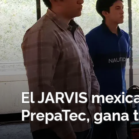
El JARVIS mexic
PrepaTec, gana t