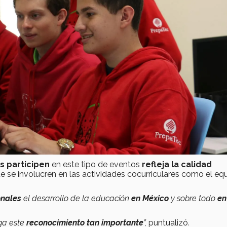
es participen
en este tipo de eventos
refleja la calidad
e se involucren en las actividades cocurriculares como el eq
onales
el desarrollo de la educación
en México
y sobre todo
en
ga este
reconocimiento tan importante
”,
puntualizó
.