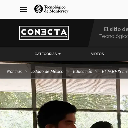
Pasar
navegación
menu
al
principal
contenido
principal
El sitio d
Tecnológic
Menu
CATEGORÍAS
VIDEOS
Comunidad
Noticias
Estado de México
Educación
El JARVIS me