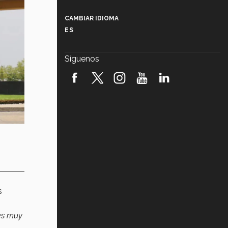
Más que un festival cultural: así es
la magia de VIBRART 2026 (video)
CAMBIAR IDIOMA
ES
Javier Guzmán: investigación con
impacto social (video)
Síguenos
¡México, en el top del mundial de
robótica FIRST 2026! (video)
Vida Tec: Pasión, disciplina y
básquetbol, con Gael Adame
(video)
¿Cómo es el Modelo Educativo
Tec? (video)
Vida Tec: Feminismo e Inteligencia
Artificial, Paola Ricaurte (video)
s
es muy