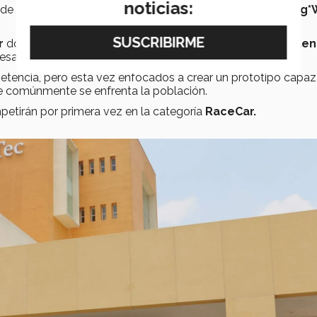
noticias:
 de
PrepaTec Esmeralda
participarán en la categoría
Cog*
r
donde se coronaron con el
segundo lugar en competen
saliente durante todo el campamento.
petencia, pero esta vez enfocados a crear un prototipo capaz
ue comúnmente se enfrenta la población.
petirán por primera vez en la categoría
RaceCar.