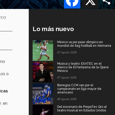
ros
Lo más nuevo
México va por pase olímpico en
mundial de flag football en Alemania
07 Agosto 2026
ano
Música y teatro: EXATEC en el
elenco de El Fantasma de la Ópera
México
los o
07 Agosto 2026
Borregos CCM van por el
campeonato en liga mayor de
icas
americano
06 Agosto 2026
e
, en
Del escenario de PrepaTec Qro al
teatro musical en Estados Unidos