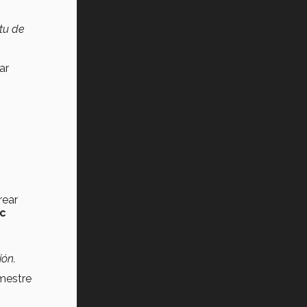
tu de
ar
rear
c
ión.
emestre