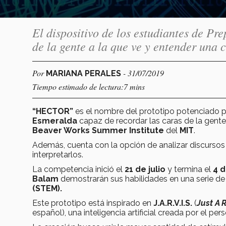
El dispositivo de los estudiantes de Pr
de la gente a la que ve y entender una 
Por
- 31/07/2019
MARIANA PERALES
Tiempo estimado de lectura:7 mins
“HECTOR”
es el nombre del prototipo potenciado po
Esmeralda
capaz de recordar las caras de la gent
Beaver Works Summer Institute
del
MIT
.
Además, cuenta con la opción de analizar discursos p
interpretarlos.
La competencia inició el
21 de julio
y termina el
4 d
Balam
demostrarán sus habilidades en una serie d
(STEM).
Este prototipo está inspirado en
J.A.R.V.I.S.
(
Just A 
español), una inteligencia artificial creada por el pe