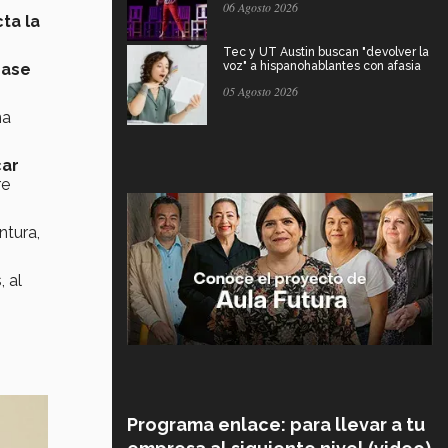
06 Agosto 2026
cta la
Tec y UT Austin buscan "devolver la
voz" a hispanohablantes con afasia
base
05 Agosto 2026
na
car
re
ntura,
, al
Programa enlace: para llevar a tu