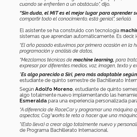
cuando se enfrenten a un obstáculo”,
dijo
.
“Sin duda, el MIT es el mejor lugar para aprender s
compartir todo el conocimiento, está genial”, señaló.
El asistente se ha construido con tecnología
machin
sistemas que aprendan automáticamente. Es decir, i
“El año pasado estuvimos por primera ocasión en la hi
programación y análisis de datos,
“Mezclamos técnicas de
machine learning,
para trat
expresar por diferentes medios, voz, imagen, texto y e
"
Es algo parecido a Siri, pero más adaptable según
estudiante de quinto semestre de Bachillerato Intern
Según
Adolfo Moreno
, estudiante de quinto semest
algo totalmente nuevo implementando las herramien
Esmeralda
para una experiencia personalizada para
“A diferencia de RaceCar y programar una máquina que
aspectos; Cog*works te reta a hacer que una máquina 
"(Esto lleva) a crear algo totalmente nuevo y personal
de Programa Bachillerato Internacional.