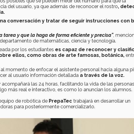
los posibles que se pueden medir del humano para que la
cia del usuario, ya que además de reconocer el rostro
, dete
a.
a conversación y tratar de seguir instrucciones con 
a tarea y que la haga de forma eficiente y precisa”
,
mencio
 departamento de matemáticas, ciencia y tecnología.
creada por los estudiantes
es capaz de reconocer y clasifi
obre ellos, como obras de arte famosas, botánica,
ent
, al momento de enfocar el asistente personal hacia alguna pi
ecer al usuario información detallada
a través de la voz.
 acompañará las 24 horas, facilitando la vida de las personas
lgo más real e interactivo, es como lo anuncian los alumnos.
 equipo de robótica de
PrepaTec
trabajará en desarrollar un
doras para posteriormente comercializarlo.