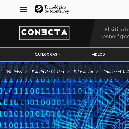
Pasar
navegación
menu
al
principal
contenido
principal
El sitio d
Tecnológic
Menu
CATEGORÍAS
VIDEOS
Comunidad
Noticias
Estado de México
Educación
Conoce el JA