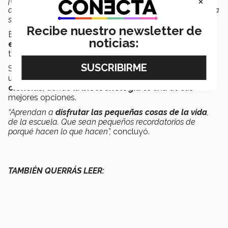
×
facilidad para la escuela
yo le ayudaba
, esta sensación
de ayudarlo y realmente mejorar,
fue mi motivación
para
seguir creciendo”,
declaró.
Recibe nuestro newsletter de
Brenda dijo sentir nerviosismo pero sobre todo
mucha
noticias:
emoción
por verse presentada y premiada frente a
todos los invitados de la gala y de su
familia
.
Su meta,
seguir mejorando
su promedio dentro de la
universidad en el
Tec
, perfilándose hacia las
áreas de
ciencias
, donde la
biotecnología
es una de sus
mejores opciones.
“Aprendan a
disfrutar las pequeñas cosas de la vida
,
de la escuela. Que sean pequeños recordatorios de
porqué hacen lo que hacen”,
concluyó.
TAMBIÉN QUERRÁS LEER: