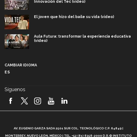
Innovación del Tec (video)
El joven que hizo del baile su vida (video)
Aula Futura: transformar la experiencia educativa
(video)
Más que un festival cultural: así es la magia de
VIBRART 2026 (video)
CAMBIAR IDIOMA
ES
Javier Guzmán: investigación con impacto social
(video)
Síguenos
¡México, en el top del mundial de robótica FIRST
2026! (video)
Vida Tec: Pasión, disciplina y básquetbol, con Gael
Adame (video)
A
AV. EUGENIO GARZA SADA 2501 SUR COL. TECNOLÓGICO C.P. 64849 |
L
¿Cómo es el Modelo Educativo Tec? (video)
MONTERREY, NUEVO LEÓN, MÉXICO | TEL. +52 (81) 8358-2000 D.R.© INSTITUTO