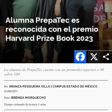
Alumna PrepaTec es
reconocida con el premio
Harvard Prize Book 2023
Facebook
X
La alumna de PrepaTec cuenta con un promedio superior a 99
sobre 100
Por
-
ARANZA PESQUEIRA VILLA | CAMPUS ESTADO DE MÉXICO
01/06/2023
Fotos
BRENDA MORQUECHO
Tiempo estimado de lectura:3 mins